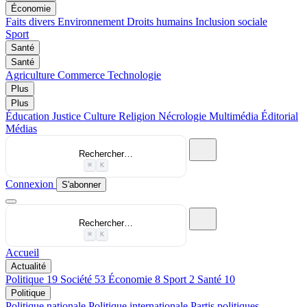
Économie
Faits divers
Environnement
Droits humains
Inclusion sociale
Sport
Santé
Santé
Agriculture
Commerce
Technologie
Plus
Plus
Éducation
Justice
Culture
Religion
Nécrologie
Multimédia
Éditorial
Médias
Rechercher…
⌘
K
Connexion
S'abonner
Rechercher…
⌘
K
Accueil
Actualité
Politique
19
Société
53
Économie
8
Sport
2
Santé
10
Politique
Politique nationale
Politique internationale
Partis politiques