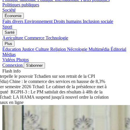
Politiques publiques
Société
Économie
Faits divers
Environnement
Droits humains
Inclusion sociale
Sport
Santé
Agriculture
Commerce
Technologie
Plus
Éducation
Justice
Culture
Religion
Nécrologie
Multimédia
Éditorial
Médias
Vidéos
Photos
Connexion
S'abonner
Flash info
pelle le pouvoir Tchadien sur son retrait de la CPI
a) Chine : le commerce des services en hausse de 8,3%
 semestre 2026
Tchad: Le cabinet de la présidence met à
uté
RGPH-3 : Le PM satisfait des résultats à 48h de la
ad: LA HAMA suspend jusqu'à nouvel ordre la création
x en ligne