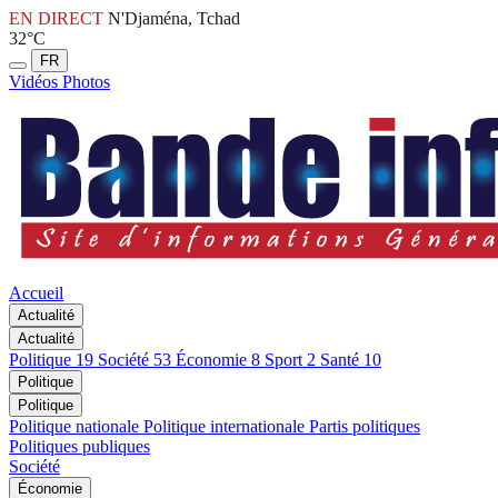
EN DIRECT
N'Djaména, Tchad
32°C
FR
Vidéos
Photos
Accueil
Actualité
Actualité
Politique
19
Société
53
Économie
8
Sport
2
Santé
10
Politique
Politique
Politique nationale
Politique internationale
Partis politiques
Politiques publiques
Société
Économie