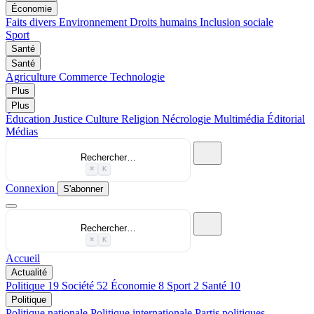
Économie
Faits divers
Environnement
Droits humains
Inclusion sociale
Sport
Santé
Santé
Agriculture
Commerce
Technologie
Plus
Plus
Éducation
Justice
Culture
Religion
Nécrologie
Multimédia
Éditorial
Médias
Rechercher…
⌘
K
Connexion
S'abonner
Rechercher…
⌘
K
Accueil
Actualité
Politique
19
Société
52
Économie
8
Sport
2
Santé
10
Politique
Politique nationale
Politique internationale
Partis politiques