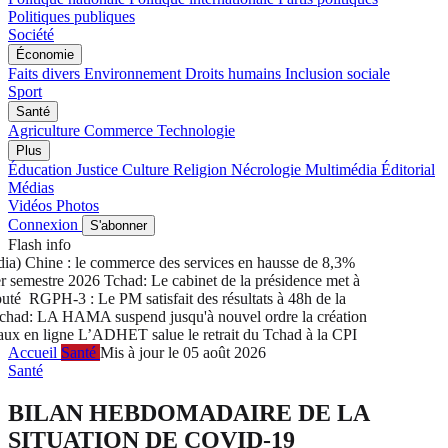
Politiques publiques
Société
Économie
Faits divers
Environnement
Droits humains
Inclusion sociale
Sport
Santé
Agriculture
Commerce
Technologie
Plus
Éducation
Justice
Culture
Religion
Nécrologie
Multimédia
Éditorial
Médias
Vidéos
Photos
Connexion
S'abonner
Flash info
) Chine : le commerce des services en hausse de 8,3%
semestre 2026
Tchad: Le cabinet de la présidence met à
té
RGPH-3 : Le PM satisfait des résultats à 48h de la
ad: LA HAMA suspend jusqu'à nouvel ordre la création
x en ligne
L’ADHET salue le retrait du Tchad à la CPI
Accueil
Santé
Mis à jour le 05 août 2026
Santé
BILAN HEBDOMADAIRE DE LA
SITUATION DE COVID-19