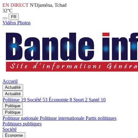
EN DIRECT
N'Djaména, Tchad
32°C
FR
Vidéos
Photos
Accueil
Actualité
Actualité
Politique
19
Société
53
Économie
8
Sport
2
Santé
10
Politique
Politique
Politique nationale
Politique internationale
Partis politiques
Politiques publiques
Société
Économie