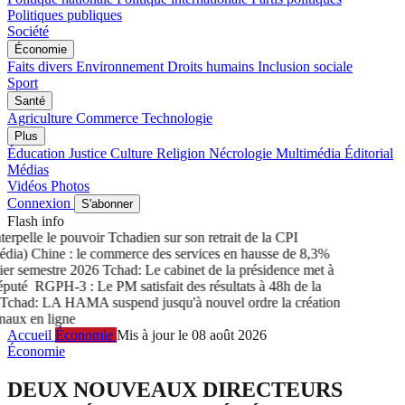
Politiques publiques
Société
Économie
Faits divers
Environnement
Droits humains
Inclusion sociale
Sport
Santé
Agriculture
Commerce
Technologie
Plus
Éducation
Justice
Culture
Religion
Nécrologie
Multimédia
Éditorial
Médias
Vidéos
Photos
Connexion
S'abonner
Flash info
rpelle le pouvoir Tchadien sur son retrait de la CPI
a) Chine : le commerce des services en hausse de 8,3%
r semestre 2026
Tchad: Le cabinet de la présidence met à
puté
RGPH-3 : Le PM satisfait des résultats à 48h de la
had: LA HAMA suspend jusqu'à nouvel ordre la création
ux en ligne
Accueil
Économie
Mis à jour le 08 août 2026
Économie
DEUX NOUVEAUX DIRECTEURS