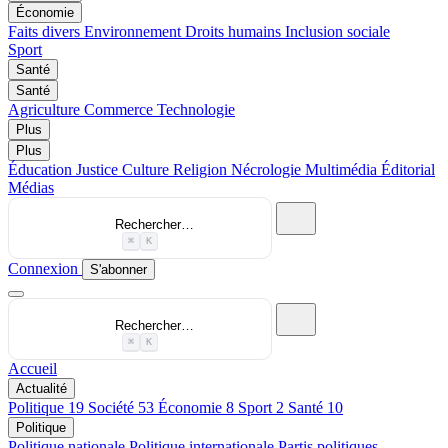
Économie
Faits divers
Environnement
Droits humains
Inclusion sociale
Sport
Santé
Santé
Agriculture
Commerce
Technologie
Plus
Plus
Éducation
Justice
Culture
Religion
Nécrologie
Multimédia
Éditorial
Médias
Rechercher…
⌘
K
Connexion
S'abonner
Rechercher…
⌘
K
Accueil
Actualité
Politique
19
Société
53
Économie
8
Sport
2
Santé
10
Politique
Politique nationale
Politique internationale
Partis politiques