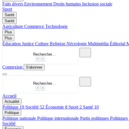
Faits divers
Environnement
Droits humains
Inclusion sociale
Sport
Santé
Santé
Agriculture
Commerce
Technologie
Plus
Plus
Éducation
Justice
Culture
Religion
Nécrologie
Multimédia
Éditorial
M
Rechercher…
⌘
K
Connexion
S'abonner
Rechercher…
⌘
K
Accueil
Actualité
Politique
19
Société
52
Économie
8
Sport
2
Santé
10
Politique
Politique nationale
Politique internationale
Partis politiques
Politiques
Société