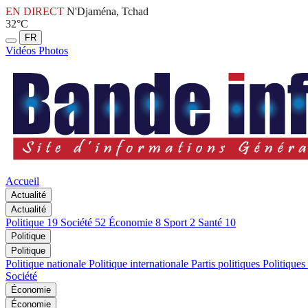
EN DIRECT
N'Djaména, Tchad
32°C
FR
Vidéos
Photos
Accueil
Actualité
Actualité
Politique
19
Société
52
Économie
8
Sport
2
Santé
10
Politique
Politique
Politique nationale
Politique internationale
Partis politiques
Politiques
Société
Économie
Économie