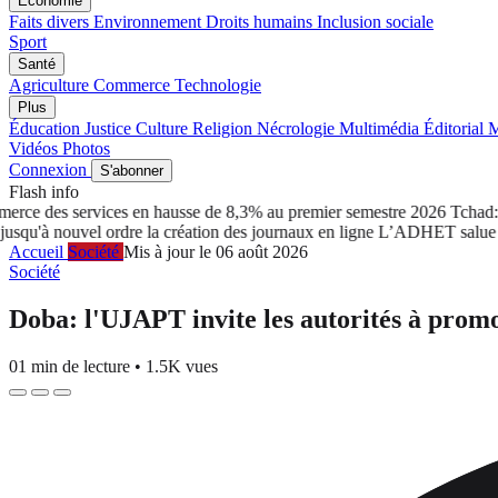
Économie
Faits divers
Environnement
Droits humains
Inclusion sociale
Sport
Santé
Agriculture
Commerce
Technologie
Plus
Éducation
Justice
Culture
Religion
Nécrologie
Multimédia
Éditorial
M
Vidéos
Photos
Connexion
S'abonner
Flash info
e des services en hausse de 8,3% au premier semestre 2026
Tchad: Le 
 nouvel ordre la création des journaux en ligne
L’ADHET salue le ret
Accueil
Société
Mis à jour le 06 août 2026
Société
Doba: l'UJAPT invite les autorités à promo
01 min de lecture
•
1.5K vues