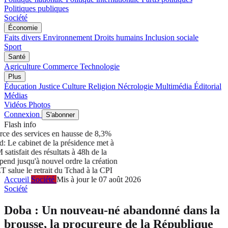
Politiques publiques
Société
Économie
Faits divers
Environnement
Droits humains
Inclusion sociale
Sport
Santé
Agriculture
Commerce
Technologie
Plus
Éducation
Justice
Culture
Religion
Nécrologie
Multimédia
Éditorial
Médias
Vidéos
Photos
Connexion
S'abonner
Flash info
(Multimédia) Chine : le commerce des services en hausse de 8,3%
au premier semestre 2026
Tchad: Le cabinet de la présidence met à
nu un député
RGPH-3 : Le PM satisfait des résultats à 48h de la
clôture
Tchad: LA HAMA suspend jusqu'à nouvel ordre la création
des journaux en ligne
L’ADHET salue le retrait du Tchad à la CPI
Accueil
Société
Mis à jour le 07 août 2026
Société
Doba : Un nouveau-né abandonné dans la
brousse, la procureure de la République