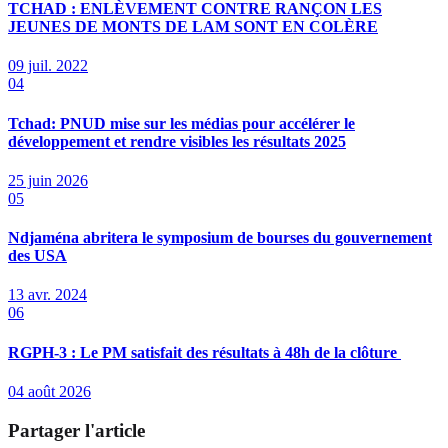
TCHAD : ENLÈVEMENT CONTRE RANÇON LES
JEUNES DE MONTS DE LAM SONT EN COLÈRE
09 juil. 2022
04
Tchad: PNUD mise sur les médias pour accélérer le
développement et rendre visibles les résultats 2025
25 juin 2026
05
Ndjaména abritera le symposium de bourses du gouvernement
des USA
13 avr. 2024
06
RGPH-3 : Le PM satisfait des résultats à 48h de la clôture
04 août 2026
Partager l'article