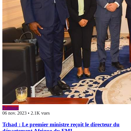
Politique
06 nov. 2023
•
2.1K vues
Tchad : Le premier ministre reçoit le directeur du
département Afrique du FMI