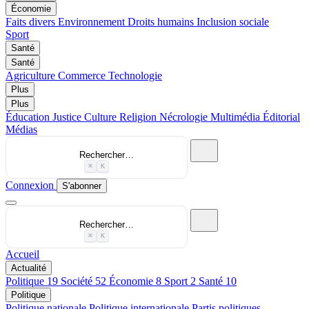
Économie
Faits divers
Environnement
Droits humains
Inclusion sociale
Sport
Santé
Santé
Agriculture
Commerce
Technologie
Plus
Plus
Éducation
Justice
Culture
Religion
Nécrologie
Multimédia
Éditorial
Médias
Rechercher…
⌘
K
Connexion
S'abonner
Rechercher…
⌘
K
Accueil
Actualité
Politique
19
Société
52
Économie
8
Sport
2
Santé
10
Politique
Politique nationale
Politique internationale
Partis politiques