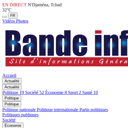
EN DIRECT
N'Djaména, Tchad
32°C
FR
Vidéos
Photos
Accueil
Actualité
Actualité
Politique
19
Société
52
Économie
8
Sport
2
Santé
10
Politique
Politique
Politique nationale
Politique internationale
Partis politiques
Politiques publiques
Société
Économie