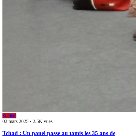
Société
02 mars 2025
•
2.5K vues
Tchad : Un panel passe au tamis les 35 ans de