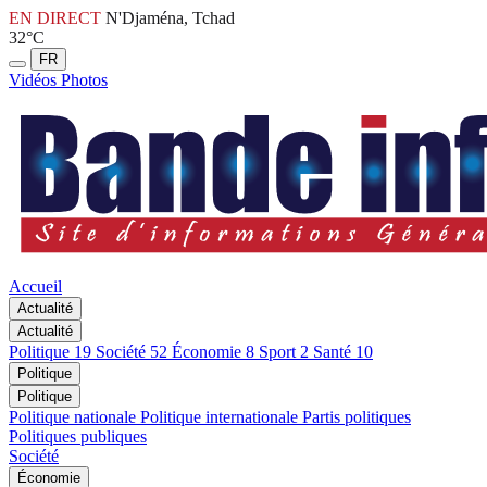
EN DIRECT
N'Djaména, Tchad
32°C
FR
Vidéos
Photos
Accueil
Actualité
Actualité
Politique
19
Société
52
Économie
8
Sport
2
Santé
10
Politique
Politique
Politique nationale
Politique internationale
Partis politiques
Politiques publiques
Société
Économie