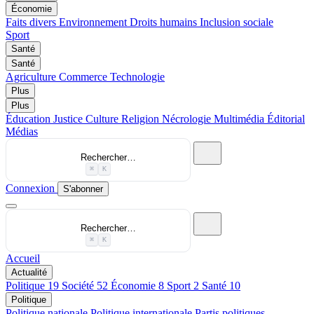
Économie
Faits divers
Environnement
Droits humains
Inclusion sociale
Sport
Santé
Santé
Agriculture
Commerce
Technologie
Plus
Plus
Éducation
Justice
Culture
Religion
Nécrologie
Multimédia
Éditorial
Médias
Rechercher…
⌘
K
Connexion
S'abonner
Rechercher…
⌘
K
Accueil
Actualité
Politique
19
Société
52
Économie
8
Sport
2
Santé
10
Politique
Politique nationale
Politique internationale
Partis politiques