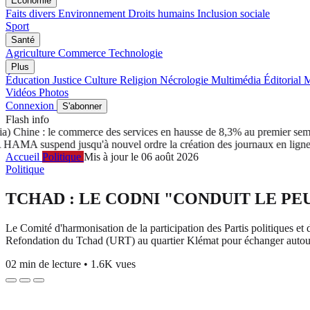
Économie
Faits divers
Environnement
Droits humains
Inclusion sociale
Sport
Santé
Agriculture
Commerce
Technologie
Plus
Éducation
Justice
Culture
Religion
Nécrologie
Multimédia
Éditorial
M
Vidéos
Photos
Connexion
S'abonner
Flash info
ine : le commerce des services en hausse de 8,3% au premier semestre
suspend jusqu'à nouvel ordre la création des journaux en ligne
L’ADH
Accueil
Politique
Mis à jour le 06 août 2026
Politique
TCHAD : LE CODNI "CONDUIT LE P
Le Comité d'harmonisation de la participation des Partis politiques et
Refondation du Tchad (URT) au quartier Klémat pour échanger autour 
02 min de lecture
•
1.6K vues