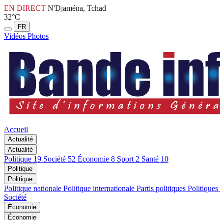
EN DIRECT
N'Djaména, Tchad
32°C
FR
Vidéos
Photos
Accueil
Actualité
Actualité
Politique
19
Société
52
Économie
8
Sport
2
Santé
10
Politique
Politique
Politique nationale
Politique internationale
Partis politiques
Politiques
Société
Économie
Économie