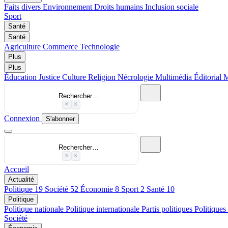
Faits divers
Environnement
Droits humains
Inclusion sociale
Sport
Santé
Santé
Agriculture
Commerce
Technologie
Plus
Plus
Éducation
Justice
Culture
Religion
Nécrologie
Multimédia
Éditorial
M
Rechercher…
⌘
K
Connexion
S'abonner
Rechercher…
⌘
K
Accueil
Actualité
Politique
19
Société
52
Économie
8
Sport
2
Santé
10
Politique
Politique nationale
Politique internationale
Partis politiques
Politiques
Société