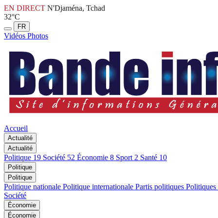
EN DIRECT
N'Djaména, Tchad
32°C
FR
Vidéos
Photos
Accueil
Actualité
Actualité
Politique
19
Société
52
Économie
8
Sport
2
Santé
10
Politique
Politique
Politique nationale
Politique internationale
Partis politiques
Politiques
Société
Économie
Économie