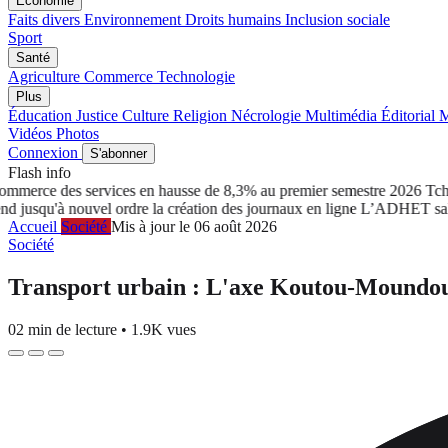
Économie
Faits divers
Environnement
Droits humains
Inclusion sociale
Sport
Santé
Agriculture
Commerce
Technologie
Plus
Éducation
Justice
Culture
Religion
Nécrologie
Multimédia
Éditorial
M
Vidéos
Photos
Connexion
S'abonner
Flash info
rce des services en hausse de 8,3% au premier semestre 2026
Tchad: L
'à nouvel ordre la création des journaux en ligne
L’ADHET salue le r
Accueil
Société
Mis à jour le 06 août 2026
Société
Transport urbain : L'axe Koutou-Moundou
02 min de lecture
•
1.9K vues