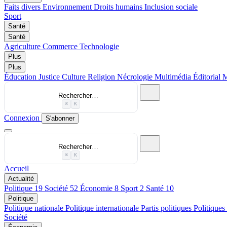
Faits divers
Environnement
Droits humains
Inclusion sociale
Sport
Santé
Santé
Agriculture
Commerce
Technologie
Plus
Plus
Éducation
Justice
Culture
Religion
Nécrologie
Multimédia
Éditorial
M
Rechercher…
⌘
K
Connexion
S'abonner
Rechercher…
⌘
K
Accueil
Actualité
Politique
19
Société
52
Économie
8
Sport
2
Santé
10
Politique
Politique nationale
Politique internationale
Partis politiques
Politiques
Société