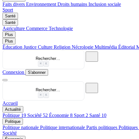
Faits divers
Environnement
Droits humains
Inclusion sociale
Sport
Santé
Santé
Agriculture
Commerce
Technologie
Plus
Plus
Éducation
Justice
Culture
Religion
Nécrologie
Multimédia
Éditorial
M
Rechercher…
⌘
K
Connexion
S'abonner
Rechercher…
⌘
K
Accueil
Actualité
Politique
19
Société
52
Économie
8
Sport
2
Santé
10
Politique
Politique nationale
Politique internationale
Partis politiques
Politiques
Société