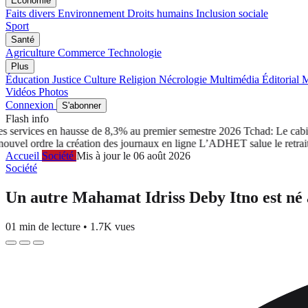
Économie
Faits divers
Environnement
Droits humains
Inclusion sociale
Sport
Santé
Agriculture
Commerce
Technologie
Plus
Éducation
Justice
Culture
Religion
Nécrologie
Multimédia
Éditorial
M
Vidéos
Photos
Connexion
S'abonner
Flash info
ervices en hausse de 8,3% au premier semestre 2026
Tchad: Le cabinet 
ordre la création des journaux en ligne
L’ADHET salue le retrait du
Accueil
Société
Mis à jour le 06 août 2026
Société
Un autre Mahamat Idriss Deby Itno est né
01 min de lecture
•
1.7K vues