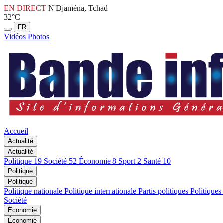
EN DIRECT
N'Djaména, Tchad
32°C
FR
Vidéos
Photos
Accueil
Actualité
Actualité
Politique
19
Société
52
Économie
8
Sport
2
Santé
10
Politique
Politique
Politique nationale
Politique internationale
Partis politiques
Politiques
Société
Économie
Économie