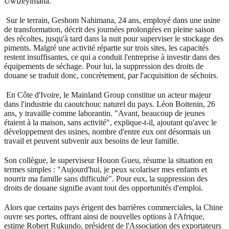
Uwizeyimana.
Sur le terrain, Geshom Nahimana, 24 ans, employé dans une usine
de transformation, décrit des journées prolongées en pleine saison
des récoltes, jusqu'à tard dans la nuit pour superviser le stockage des
piments. Malgré une activité répartie sur trois sites, les capacités
restent insuffisantes, ce qui a conduit l'entreprise à investir dans des
équipements de séchage. Pour lui, la suppression des droits de
douane se traduit donc, concrètement, par l'acquisition de séchoirs.
En Côte d'Ivoire, le Mainland Group constitue un acteur majeur
dans l'industrie du caoutchouc naturel du pays. Léon Boitenin, 26
ans, y travaille comme laborantin. "Avant, beaucoup de jeunes
étaient à la maison, sans activité", explique-t-il, ajoutant qu'avec le
développement des usines, nombre d'entre eux ont désormais un
travail et peuvent subvenir aux besoins de leur famille.
Son collègue, le superviseur Houon Gueu, résume la situation en
termes simples : "Aujourd'hui, je peux scolariser mes enfants et
nourrir ma famille sans difficulté". Pour eux, la suppression des
droits de douane signifie avant tout des opportunités d'emploi.
Alors que certains pays érigent des barrières commerciales, la Chine
ouvre ses portes, offrant ainsi de nouvelles options à l'Afrique,
estime Robert Rukundo, président de l'Association des exportateurs