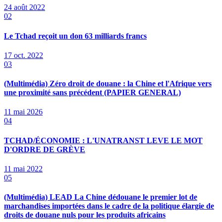
24 août 2022
02
Le Tchad reçoit un don 63 milliards francs
17 oct. 2022
03
(Multimédia) Zéro droit de douane : la Chine et l'Afrique vers
une proximité sans précédent (PAPIER GENERAL)
11 mai 2026
04
TCHAD/ÉCONOMIE : L'UNATRANST LEVE LE MOT
D'ORDRE DE GRÈVE
11 mai 2022
05
(Multimédia) LEAD La Chine dédouane le premier lot de
marchandises importées dans le cadre de la politique élargie de
droits de douane nuls pour les produits africains