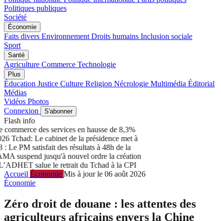
Politiques publiques
Société
Économie
Faits divers
Environnement
Droits humains
Inclusion sociale
Sport
Santé
Agriculture
Commerce
Technologie
Plus
Éducation
Justice
Culture
Religion
Nécrologie
Multimédia
Éditorial
Médias
Vidéos
Photos
Connexion
S'abonner
Flash info
 commerce des services en hausse de 8,3%
6
Tchad: Le cabinet de la présidence met à
e PM satisfait des résultats à 48h de la
suspend jusqu'à nouvel ordre la création
ADHET salue le retrait du Tchad à la CPI
Accueil
Économie
Mis à jour le 06 août 2026
Économie
Zéro droit de douane : les attentes des
agriculteurs africains envers la Chine