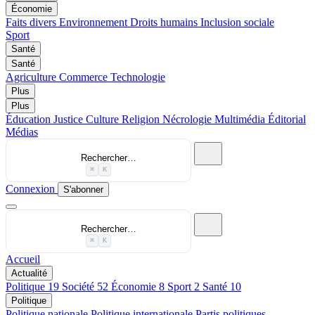
Économie
Faits divers
Environnement
Droits humains
Inclusion sociale
Sport
Santé
Santé
Agriculture
Commerce
Technologie
Plus
Plus
Éducation
Justice
Culture
Religion
Nécrologie
Multimédia
Éditorial
Médias
Rechercher…
⌘
K
Connexion
S'abonner
Rechercher…
⌘
K
Accueil
Actualité
Politique
19
Société
52
Économie
8
Sport
2
Santé
10
Politique
Politique nationale
Politique internationale
Partis politiques