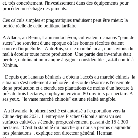
et, très concrètement, l'investissement dans des équipements pour
procéder au séchage des piments.
Ces calculs simples et pragmatiques traduisent peut-être mieux la
portée réelle de cette politique tarifaire.
A Allada, au Bénin, Lanmandoclévon, cultivateur d'ananas "pain de
sucre", se souvient d'une époque où les bonnes récoltes étaient
source d'inquiétude. "Autrefois, sur le marché local, nous avions du
mal à écouler toute notre production. Une partie des invendus était
perdue, entraînant un manque à gagner considérable", a-t-il confié à
Xinhua.
Depuis que l'ananas béninois a obtenu l'accès au marché chinois, la
situation s'est nettement améliorée : il écoule désormais l'ensemble
de sa production et a étendu ses plantations de moins d'un hectare à
près de trois hectares, employant environ 80 ouvriers par hectare. A
ses yeux, "le vaste marché chinois" est une réalité tangible.
Au Rwanda, le piment séché est autorisé à l'exportation vers la
Chine depuis 2021. L'entreprise Fischer Global a ainsi vu ses
surfaces cultivées s'étendre progressivement, passant de 15 à 300
hectares. "C'est la stabilité du marché qui nous a permis d'agrandir
nos plantations", explique son directeur général, Herman