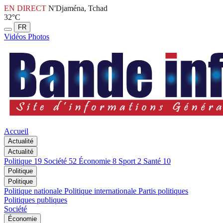
EN DIRECT
N'Djaména, Tchad
32°C
FR
Vidéos
Photos
Accueil
Actualité
Actualité
Politique
19
Société
52
Économie
8
Sport
2
Santé
10
Politique
Politique
Politique nationale
Politique internationale
Partis politiques
Politiques publiques
Société
Économie