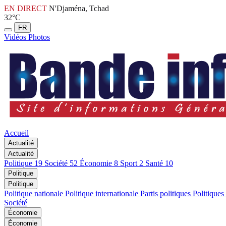
EN DIRECT
N'Djaména, Tchad
32°C
FR
Vidéos
Photos
Accueil
Actualité
Actualité
Politique
19
Société
52
Économie
8
Sport
2
Santé
10
Politique
Politique
Politique nationale
Politique internationale
Partis politiques
Politiques
Société
Économie
Économie