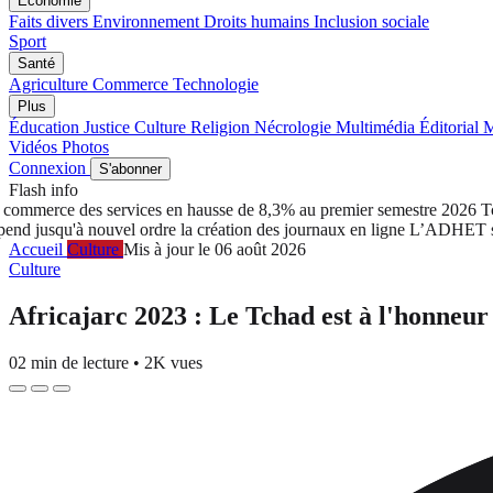
Économie
Faits divers
Environnement
Droits humains
Inclusion sociale
Sport
Santé
Agriculture
Commerce
Technologie
Plus
Éducation
Justice
Culture
Religion
Nécrologie
Multimédia
Éditorial
M
Vidéos
Photos
Connexion
S'abonner
Flash info
ommerce des services en hausse de 8,3% au premier semestre 2026
Tcha
squ'à nouvel ordre la création des journaux en ligne
L’ADHET salue 
Accueil
Culture
Mis à jour le 06 août 2026
Culture
Africajarc 2023 : Le Tchad est à l'honneur
02 min de lecture
•
2K vues