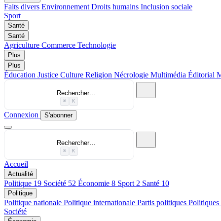
Faits divers
Environnement
Droits humains
Inclusion sociale
Sport
Santé
Santé
Agriculture
Commerce
Technologie
Plus
Plus
Éducation
Justice
Culture
Religion
Nécrologie
Multimédia
Éditorial
M
Rechercher…
⌘
K
Connexion
S'abonner
Rechercher…
⌘
K
Accueil
Actualité
Politique
19
Société
52
Économie
8
Sport
2
Santé
10
Politique
Politique nationale
Politique internationale
Partis politiques
Politiques
Société