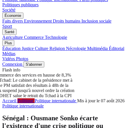
Politiques publiques
Société
Économie
Faits divers
Environnement
Droits humains
Inclusion sociale
Sport
Santé
Agriculture
Commerce
Technologie
Plus
Éducation
Justice
Culture
Religion
Nécrologie
Multimédia
Éditorial
Médias
Vidéos
Photos
Connexion
S'abonner
Flash info
merce des services en hausse de 8,3%
had: Le cabinet de la présidence met à
 satisfait des résultats à 48h de la
end jusqu'à nouvel ordre la création
T salue le retrait du Tchad à la CPI
Accueil
Politique
Politique internationale
Mis à jour le 07 août 2026
Politique internationale
Sénégal : Ousmane Sonko écarte
l'existence d'une crise politique ou