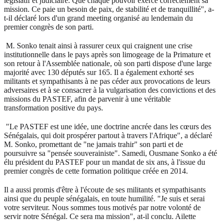
législatif et judiciaire. Que chaque pouvoir exerce correctement sa
mission. Ce paie un besoin de paix, de stabilité et de tranquillité", a-
t-il déclaré lors d'un grand meeting organisé au lendemain du
premier congrès de son parti.
M. Sonko tenait ainsi à rassurer ceux qui craignent une crise
institutionnelle dans le pays après son limogeage de la Primature et
son retour à l'Assemblée nationale, où son parti dispose d'une large
majorité avec 130 députés sur 165. Il a également exhorté ses
militants et sympathisants à ne pas céder aux provocations de leurs
adversaires et à se consacrer à la vulgarisation des convictions et des
missions du PASTEF, afin de parvenir à une véritable
transformation positive du pays.
"Le PASTEF est une idée, une doctrine ancrée dans les cœurs des
Sénégalais, qui doit prospérer partout à travers l'Afrique", a déclaré
M. Sonko, promettant de "ne jamais trahir" son parti et de
poursuivre sa "pensée souverainiste". Samedi, Ousmane Sonko a été
élu président du PASTEF pour un mandat de six ans, à l'issue du
premier congrès de cette formation politique créée en 2014.
Il a aussi promis d'être à l'écoute de ses militants et sympathisants
ainsi que du peuple sénégalais, en toute humilité. "Je suis et serai
votre serviteur. Nous sommes tous motivés par notre volonté de
servir notre Sénégal. Ce sera ma mission", at-il conclu. Ailette