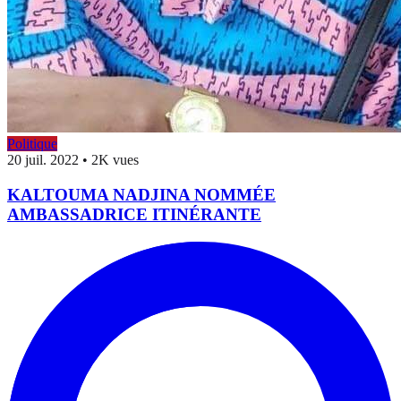
Politique
20 juil. 2022
•
2K vues
KALTOUMA NADJINA NOMMÉE
AMBASSADRICE ITINÉRANTE