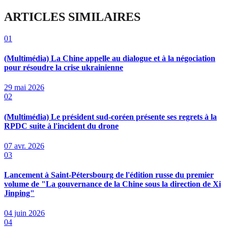
ARTICLES SIMILAIRES
01
(Multimédia) La Chine appelle au dialogue et à la négociation
pour résoudre la crise ukrainienne
29 mai 2026
02
(Multimédia) Le président sud-coréen présente ses regrets à la
RPDC suite à l'incident du drone
07 avr. 2026
03
Lancement à Saint-Pétersbourg de l'édition russe du premier
volume de "La gouvernance de la Chine sous la direction de Xi
Jinping"
04 juin 2026
04