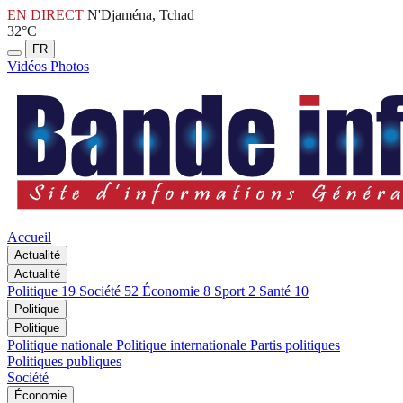
EN DIRECT
N'Djaména, Tchad
32°C
FR
Vidéos
Photos
Accueil
Actualité
Actualité
Politique
19
Société
52
Économie
8
Sport
2
Santé
10
Politique
Politique
Politique nationale
Politique internationale
Partis politiques
Politiques publiques
Société
Économie