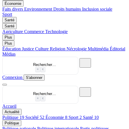
Économie
Faits divers
Environnement
Droits humains
Inclusion sociale
Sport
Santé
Santé
Agriculture
Commerce
Technologie
Plus
Plus
Éducation
Justice
Culture
Religion
Nécrologie
Multimédia
Éditorial
Médias
Rechercher…
⌘
K
Connexion
S'abonner
Rechercher…
⌘
K
Accueil
Actualité
Politique
19
Société
52
Économie
8
Sport
2
Santé
10
Politique
Politique nationale
Politique internationale
Partis politiques