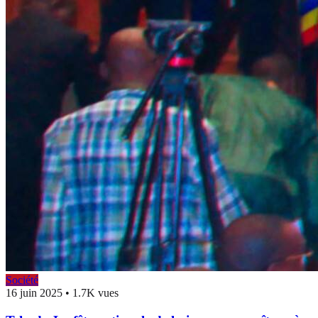
Société
16 juin 2025
•
1.7K vues