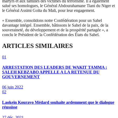
martyrs et aux familles des victimes du terrorisme. Il a également
salué ses homologues, le Général Abdourahamane Tiani du Niger et
le Général Assimi Goïta du Mali, pour leur engagement.
« Ensemble, consolidons notre Confédération pour un Sahel
davantage intégré. Ensemble, bâtissons le Sahel de la paix, de la
souveraineté, du développement et de la prospérité partagée », a
conclu le Président de la Confédération des États du Sahel.
ARTICLES SIMILAIRES
01
ARRESTATION DES LEADERS DE WAKIT TAMMA :
SALEH KEBZABO APPELLE A LA RETENUE DU
GOUVERNEMENT
06 juin 2022
02
Laokein Kourayo Médard souhaite ardemment que le dialogue
réussisse
27 déc. 2021