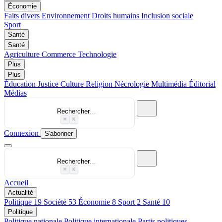
Économie
Faits divers
Environnement
Droits humains
Inclusion sociale
Sport
Santé
Santé
Agriculture
Commerce
Technologie
Plus
Plus
Éducation
Justice
Culture
Religion
Nécrologie
Multimédia
Éditorial
Médias
Rechercher…
⌘
K
Connexion
S'abonner
Rechercher…
⌘
K
Accueil
Actualité
Politique
19
Société
53
Économie
8
Sport
2
Santé
10
Politique
Politique nationale
Politique internationale
Partis politiques