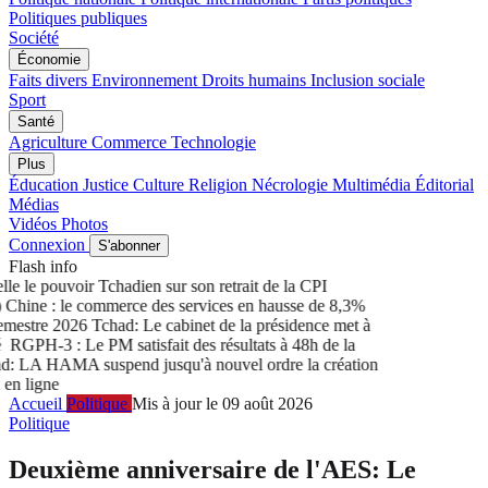
Politiques publiques
Société
Économie
Faits divers
Environnement
Droits humains
Inclusion sociale
Sport
Santé
Agriculture
Commerce
Technologie
Plus
Éducation
Justice
Culture
Religion
Nécrologie
Multimédia
Éditorial
Médias
Vidéos
Photos
Connexion
S'abonner
Flash info
e le pouvoir Tchadien sur son retrait de la CPI
hine : le commerce des services en hausse de 8,3%
mestre 2026
Tchad: Le cabinet de la présidence met à
RGPH-3 : Le PM satisfait des résultats à 48h de la
 LA HAMA suspend jusqu'à nouvel ordre la création
n ligne
Accueil
Politique
Mis à jour le 09 août 2026
Politique
Deuxième anniversaire de l'AES: Le