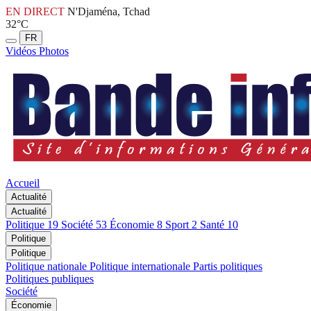
EN DIRECT
N'Djaména, Tchad
32°C
FR
Vidéos
Photos
Accueil
Actualité
Actualité
Politique
19
Société
53
Économie
8
Sport
2
Santé
10
Politique
Politique
Politique nationale
Politique internationale
Partis politiques
Politiques publiques
Société
Économie