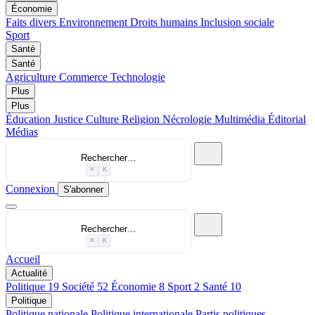
Économie
Faits divers
Environnement
Droits humains
Inclusion sociale
Sport
Santé
Santé
Agriculture
Commerce
Technologie
Plus
Plus
Éducation
Justice
Culture
Religion
Nécrologie
Multimédia
Éditorial
Médias
Rechercher…
⌘
K
Connexion
S'abonner
Rechercher…
⌘
K
Accueil
Actualité
Politique
19
Société
52
Économie
8
Sport
2
Santé
10
Politique
Politique nationale
Politique internationale
Partis politiques