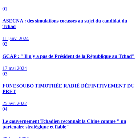
01
ASECNA : des simulations cocasses au sujet du candidat du
Tchad
11 janv. 2024
02
GCAP : " Il n'y a pas de Président de la République au Tchad"
17 mai 2024
03
FONESOUBO TIMOTHÉE RADIÉ DÉFINITIVEMENT DU
PRET
25 avr. 2022
04
Le gouvernement Tchadien reconnaît la Chine comme " un
partenaire stratégique et fiable"