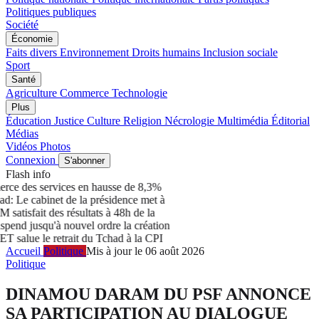
Politiques publiques
Société
Économie
Faits divers
Environnement
Droits humains
Inclusion sociale
Sport
Santé
Agriculture
Commerce
Technologie
Plus
Éducation
Justice
Culture
Religion
Nécrologie
Multimédia
Éditorial
Médias
Vidéos
Photos
Connexion
S'abonner
Flash info
e des services en hausse de 8,3%
 Le cabinet de la présidence met à
isfait des résultats à 48h de la
 jusqu'à nouvel ordre la création
alue le retrait du Tchad à la CPI
Accueil
Politique
Mis à jour le 06 août 2026
Politique
DINAMOU DARAM DU PSF ANNONCE
SA PARTICIPATION AU DIALOGUE