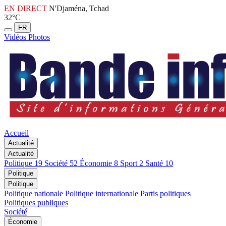
EN DIRECT
N'Djaména, Tchad
32°C
FR
Vidéos
Photos
Accueil
Actualité
Actualité
Politique
19
Société
52
Économie
8
Sport
2
Santé
10
Politique
Politique
Politique nationale
Politique internationale
Partis politiques
Politiques publiques
Société
Économie