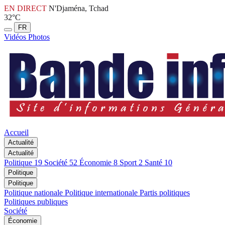
EN DIRECT
N'Djaména, Tchad
32°C
FR
Vidéos
Photos
Accueil
Actualité
Actualité
Politique
19
Société
52
Économie
8
Sport
2
Santé
10
Politique
Politique
Politique nationale
Politique internationale
Partis politiques
Politiques publiques
Société
Économie