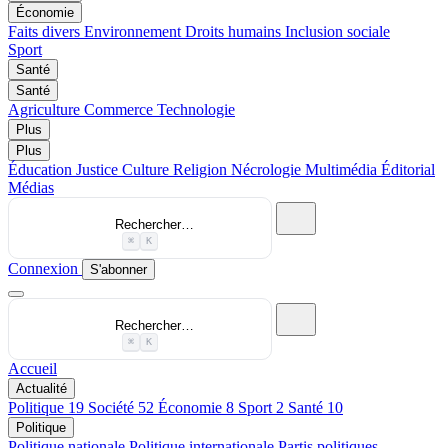
Économie
Faits divers
Environnement
Droits humains
Inclusion sociale
Sport
Santé
Santé
Agriculture
Commerce
Technologie
Plus
Plus
Éducation
Justice
Culture
Religion
Nécrologie
Multimédia
Éditorial
Médias
Rechercher…
⌘
K
Connexion
S'abonner
Rechercher…
⌘
K
Accueil
Actualité
Politique
19
Société
52
Économie
8
Sport
2
Santé
10
Politique
Politique nationale
Politique internationale
Partis politiques