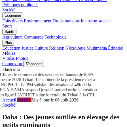
Politiques publiques
Société
Économie
Faits divers
Environnement
Droits humains
Inclusion sociale
Sport
Santé
Agriculture
Commerce
Technologie
Plus
Éducation
Justice
Culture
Religion
Nécrologie
Multimédia
Éditorial
Médias
Vidéos
Photos
Connexion
S'abonner
Flash info
ine : le commerce des services en hausse de 8,3%
estre 2026
Tchad: Le cabinet de la présidence met à
GPH-3 : Le PM satisfait des résultats à 48h de la
LA HAMA suspend jusqu'à nouvel ordre la création
 ligne
L’ADHET salue le retrait du Tchad à la CPI
Accueil
Société
Mis à jour le 06 août 2026
Société
Doba : Des jeunes outillés en élevage des
petits ruminants