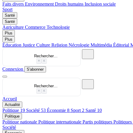
Faits divers
Environnement
Droits humains
Inclusion sociale
Sport
Santé
Santé
Agriculture
Commerce
Technologie
Plus
Plus
Éducation
Justice
Culture
Religion
Nécrologie
Multimédia
Éditorial
M
Rechercher…
⌘
K
Connexion
S'abonner
Rechercher…
⌘
K
Accueil
Actualité
Politique
19
Société
53
Économie
8
Sport
2
Santé
10
Politique
Politique nationale
Politique internationale
Partis politiques
Politiques
Société