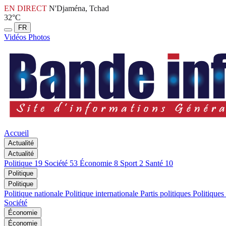
EN DIRECT
N'Djaména, Tchad
32°C
FR
Vidéos
Photos
Accueil
Actualité
Actualité
Politique
19
Société
53
Économie
8
Sport
2
Santé
10
Politique
Politique
Politique nationale
Politique internationale
Partis politiques
Politiques
Société
Économie
Économie