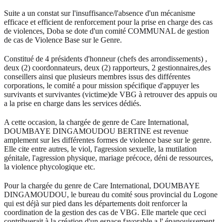
Suite a un constat sur l'insuffisance/l'absence d'un mécanisme
efficace et efficient de renforcement pour la prise en charge des cas
de violences, Doba se dote d'un comité COMMUNAL de gestion
de cas de Violence Base sur le Genre.
Constitué de 4 présidents d'honneur (chefs des arrondissements) ,
deux (2) coordonnateurs, deux (2) rapporteurs, 2 gestionnaires,des
conseillers ainsi que plusieurs membres issus des différentes
corporations, le comité a pour mission spécifique d'appuyer les
survivants et survivantes (victime)de VBG à retrouver des appuis ou
a la prise en charge dans les services dédiés.
A cette occasion, la chargée de genre de Care International,
DOUMBAYE DINGAMOUDOU BERTINE est revenue
amplement sur les différentes formes de violence base sur le genre.
Elle cite entre autres, le viol, l'agression sexuelle, la mutilation
génitale, l'agression physique, mariage précoce, déni de ressources,
la violence phycologique etc.
Pour la chargée du genre de Care International, DOUMBAYE
DINGAMOUDOU, le bureau du comité sous provincial du Logone
qui est déjà sur pied dans les départements doit renforcer la
coordination de la gestion des cas de VBG. Elle martele que ceci
contribuerait à la création d'un espace favorable a l' épanouissement