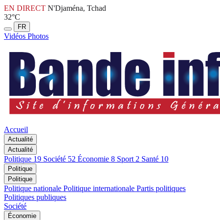
EN DIRECT
N'Djaména, Tchad
32°C
FR
Vidéos
Photos
Accueil
Actualité
Actualité
Politique
19
Société
52
Économie
8
Sport
2
Santé
10
Politique
Politique
Politique nationale
Politique internationale
Partis politiques
Politiques publiques
Société
Économie