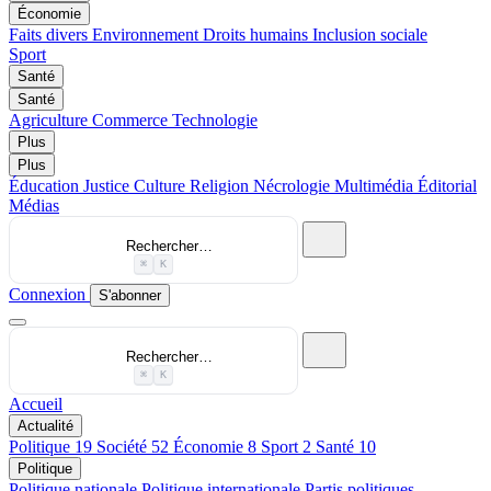
Économie
Faits divers
Environnement
Droits humains
Inclusion sociale
Sport
Santé
Santé
Agriculture
Commerce
Technologie
Plus
Plus
Éducation
Justice
Culture
Religion
Nécrologie
Multimédia
Éditorial
Médias
Rechercher…
⌘
K
Connexion
S'abonner
Rechercher…
⌘
K
Accueil
Actualité
Politique
19
Société
52
Économie
8
Sport
2
Santé
10
Politique
Politique nationale
Politique internationale
Partis politiques