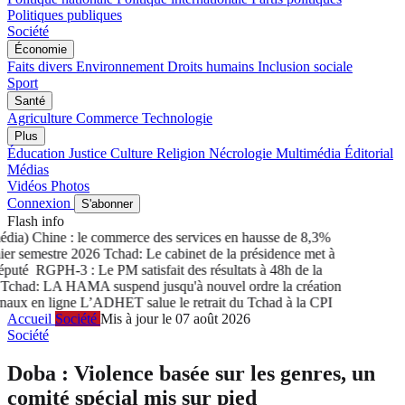
Politiques publiques
Société
Économie
Faits divers
Environnement
Droits humains
Inclusion sociale
Sport
Santé
Agriculture
Commerce
Technologie
Plus
Éducation
Justice
Culture
Religion
Nécrologie
Multimédia
Éditorial
Médias
Vidéos
Photos
Connexion
S'abonner
Flash info
ia) Chine : le commerce des services en hausse de 8,3%
r semestre 2026
Tchad: Le cabinet de la présidence met à
puté
RGPH-3 : Le PM satisfait des résultats à 48h de la
chad: LA HAMA suspend jusqu'à nouvel ordre la création
aux en ligne
L’ADHET salue le retrait du Tchad à la CPI
Accueil
Société
Mis à jour le 07 août 2026
Société
Doba : Violence basée sur les genres, un
comité spécial mis sur pied