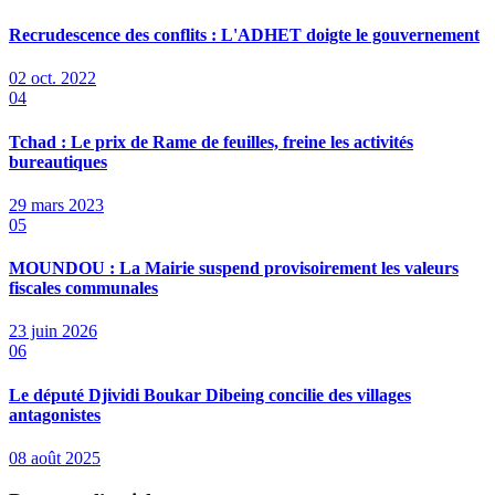
Recrudescence des conflits : L'ADHET doigte le gouvernement
02 oct. 2022
04
Tchad : Le prix de Rame de feuilles, freine les activités
bureautiques
29 mars 2023
05
MOUNDOU : La Mairie suspend provisoirement les valeurs
fiscales communales
23 juin 2026
06
Le député Djividi Boukar Dibeing concilie des villages
antagonistes
08 août 2025