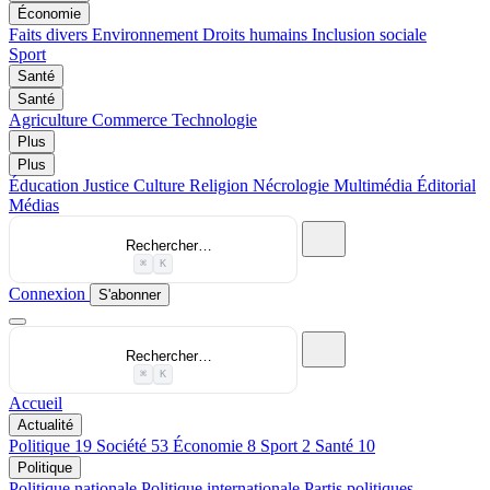
Économie
Faits divers
Environnement
Droits humains
Inclusion sociale
Sport
Santé
Santé
Agriculture
Commerce
Technologie
Plus
Plus
Éducation
Justice
Culture
Religion
Nécrologie
Multimédia
Éditorial
Médias
Rechercher…
⌘
K
Connexion
S'abonner
Rechercher…
⌘
K
Accueil
Actualité
Politique
19
Société
53
Économie
8
Sport
2
Santé
10
Politique
Politique nationale
Politique internationale
Partis politiques