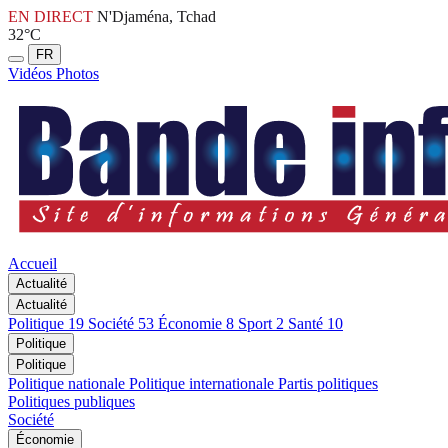
EN DIRECT
N'Djaména, Tchad
32°C
FR
Vidéos
Photos
Accueil
Actualité
Actualité
Politique
19
Société
53
Économie
8
Sport
2
Santé
10
Politique
Politique
Politique nationale
Politique internationale
Partis politiques
Politiques publiques
Société
Économie