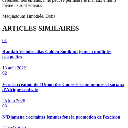
défenseur des enfants, il ne peut se permettre le mal aux enfants
même ils sont voleurs.
Madjiadoum Timothée, Doba.
ARTICLES SIMILAIRES
01
Randah Victoire alias Golden Sonik un jeune à multiples
casquettes
13 août 2022
02
Vers la création de l'Union des Conseils économiques et sociaux
d'Afrique centrale
25 juin 2026
03
N'Djamena : certaines femmes font la promotion de l'excision