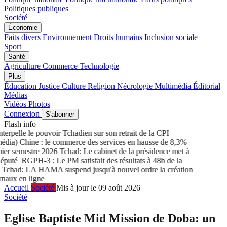
Politiques publiques
Société
Économie
Faits divers
Environnement
Droits humains
Inclusion sociale
Sport
Santé
Agriculture
Commerce
Technologie
Plus
Éducation
Justice
Culture
Religion
Nécrologie
Multimédia
Éditorial
Médias
Vidéos
Photos
Connexion
S'abonner
Flash info
erpelle le pouvoir Tchadien sur son retrait de la CPI
dia) Chine : le commerce des services en hausse de 8,3%
er semestre 2026
Tchad: Le cabinet de la présidence met à
éputé
RGPH-3 : Le PM satisfait des résultats à 48h de la
chad: LA HAMA suspend jusqu'à nouvel ordre la création
aux en ligne
Accueil
Société
Mis à jour le 09 août 2026
Société
Eglise Baptiste Mid Mission de Doba: un