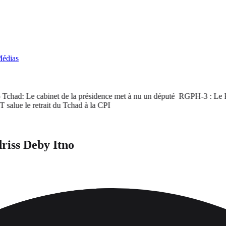
édias
had: Le cabinet de la présidence met à nu un député
RGPH-3 : Le PM sa
e le retrait du Tchad à la CPI
driss Deby Itno