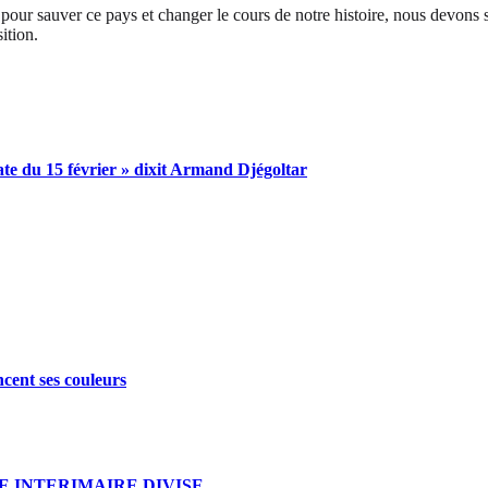
our sauver ce pays et changer le cours de notre histoire, nous devons sim
ition.
ate du 15 février » dixit Armand Djégoltar
ncent ses couleurs
 INTERIMAIRE DIVISE