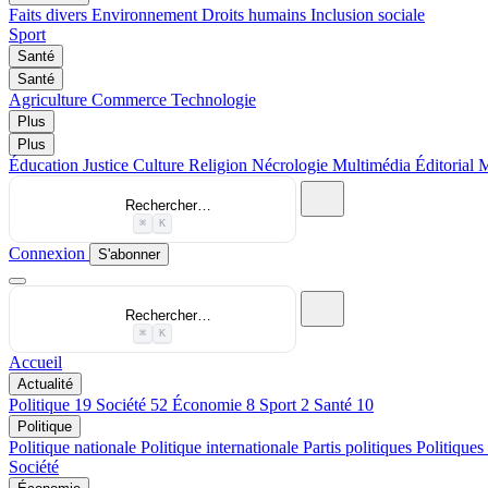
Faits divers
Environnement
Droits humains
Inclusion sociale
Sport
Santé
Santé
Agriculture
Commerce
Technologie
Plus
Plus
Éducation
Justice
Culture
Religion
Nécrologie
Multimédia
Éditorial
M
Rechercher…
⌘
K
Connexion
S'abonner
Rechercher…
⌘
K
Accueil
Actualité
Politique
19
Société
52
Économie
8
Sport
2
Santé
10
Politique
Politique nationale
Politique internationale
Partis politiques
Politiques
Société