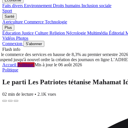
Économie
Faits divers
Environnement
Droits humains
Inclusion sociale
Sport
Santé
Agriculture
Commerce
Technologie
Plus
Éducation
Justice
Culture
Religion
Nécrologie
Multimédia
Éditorial
M
Vidéos
Photos
Connexion
S'abonner
Flash info
 commerce des services en hausse de 8,3% au premier semestre 2026
Tc
 jusqu'à nouvel ordre la création des journaux en ligne
L’ADHET salu
Accueil
Politique
Mis à jour le 06 août 2026
Politique
Le parti Les Patriotes tétanise Mahamat I
02 min de lecture
•
2.1K vues