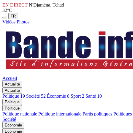
EN DIRECT
N'Djaména, Tchad
32°C
FR
Vidéos
Photos
Accueil
Actualité
Actualité
Politique
19
Société
52
Économie
8
Sport
2
Santé
10
Politique
Politique
Politique nationale
Politique internationale
Partis politiques
Politiques
Société
Économie
Économie