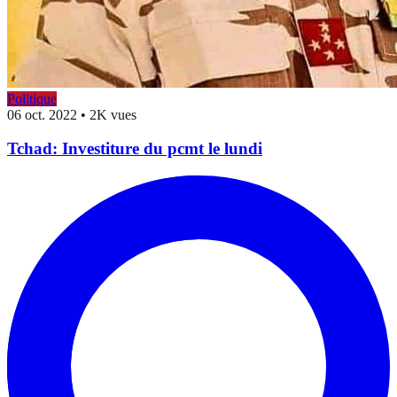
Politique
06 oct. 2022
•
2K vues
Tchad: Investiture du pcmt le lundi