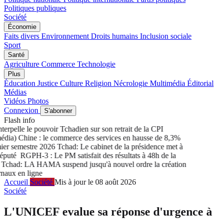
Politiques publiques
Société
Économie
Faits divers
Environnement
Droits humains
Inclusion sociale
Sport
Santé
Agriculture
Commerce
Technologie
Plus
Éducation
Justice
Culture
Religion
Nécrologie
Multimédia
Éditorial
Médias
Vidéos
Photos
Connexion
S'abonner
Flash info
rpelle le pouvoir Tchadien sur son retrait de la CPI
ia) Chine : le commerce des services en hausse de 8,3%
r semestre 2026
Tchad: Le cabinet de la présidence met à
puté
RGPH-3 : Le PM satisfait des résultats à 48h de la
chad: LA HAMA suspend jusqu'à nouvel ordre la création
aux en ligne
Accueil
Société
Mis à jour le 08 août 2026
Société
L'UNICEF evalue sa réponse d'urgence à