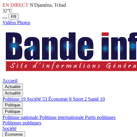
EN DIRECT
N'Djaména, Tchad
32°C
FR
Vidéos
Photos
Accueil
Actualité
Actualité
Politique
19
Société
53
Économie
8
Sport
2
Santé
10
Politique
Politique
Politique nationale
Politique internationale
Partis politiques
Politiques publiques
Société
Économie