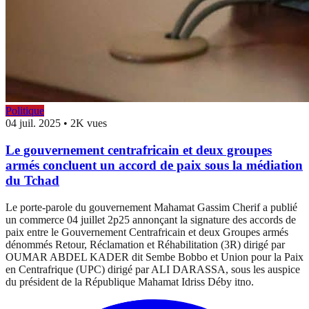
Politique
04 juil. 2025
•
2K vues
Le gouvernement centrafricain et deux groupes
armés concluent un accord de paix sous la médiation
du Tchad
Le porte-parole du gouvernement Mahamat Gassim Cherif a publié
un commerce 04 juillet 2p25 annonçant la signature des accords de
paix entre le Gouvernement Centrafricain et deux Groupes armés
dénommés Retour, Réclamation et Réhabilitation (3R) dirigé par
OUMAR ABDEL KADER dit Sembe Bobbo et Union pour la Paix
en Centrafrique (UPC) dirigé par ALI DARASSA, sous les auspice
du président de la République Mahamat Idriss Déby itno.