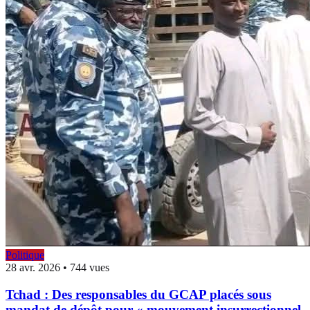
Politique
28 avr. 2026
•
744 vues
Tchad : Des responsables du GCAP placés sous
mandat de dépôt pour « mouvement insurrectionnel