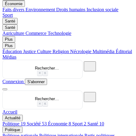
Économie
Faits divers
Environnement
Droits humains
Inclusion sociale
Sport
Santé
Santé
Agriculture
Commerce
Technologie
Plus
Plus
Éducation
Justice
Culture
Religion
Nécrologie
Multimédia
Éditorial
Médias
Rechercher…
⌘
K
Connexion
S'abonner
Rechercher…
⌘
K
Accueil
Actualité
Politique
19
Société
53
Économie
8
Sport
2
Santé
10
Politique
Politique nationale
Politique internationale
Partis politiques