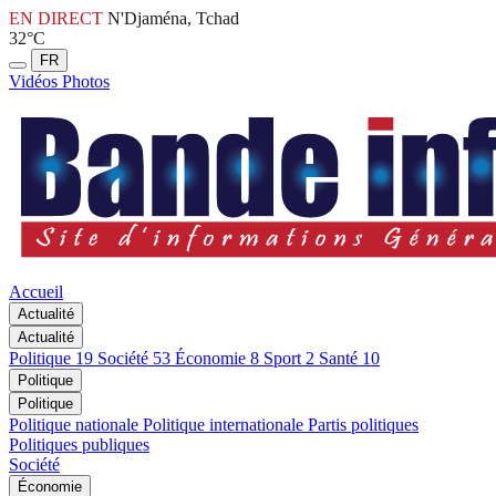
EN DIRECT
N'Djaména, Tchad
32°C
FR
Vidéos
Photos
Accueil
Actualité
Actualité
Politique
19
Société
53
Économie
8
Sport
2
Santé
10
Politique
Politique
Politique nationale
Politique internationale
Partis politiques
Politiques publiques
Société
Économie