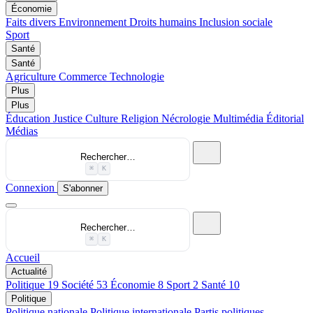
Économie
Faits divers
Environnement
Droits humains
Inclusion sociale
Sport
Santé
Santé
Agriculture
Commerce
Technologie
Plus
Plus
Éducation
Justice
Culture
Religion
Nécrologie
Multimédia
Éditorial
Médias
Rechercher…
⌘
K
Connexion
S'abonner
Rechercher…
⌘
K
Accueil
Actualité
Politique
19
Société
53
Économie
8
Sport
2
Santé
10
Politique
Politique nationale
Politique internationale
Partis politiques