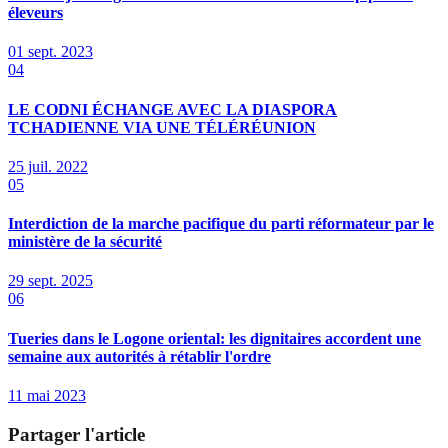
éleveurs
01 sept. 2023
04
LE CODNI ÉCHANGE AVEC LA DIASPORA
TCHADIENNE VIA UNE TÉLÉRÉUNION
25 juil. 2022
05
Interdiction de la marche pacifique du parti réformateur par le
ministère de la sécurité
29 sept. 2025
06
Tueries dans le Logone oriental: les dignitaires accordent une
semaine aux autorités à rétablir l'ordre
11 mai 2023
Partager l'article