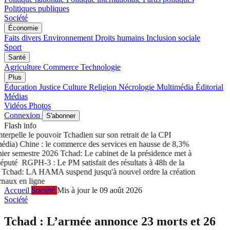
Politiques publiques
Société
Économie
Faits divers
Environnement
Droits humains
Inclusion sociale
Sport
Santé
Agriculture
Commerce
Technologie
Plus
Éducation
Justice
Culture
Religion
Nécrologie
Multimédia
Éditorial
Médias
Vidéos
Photos
Connexion
S'abonner
Flash info
rpelle le pouvoir Tchadien sur son retrait de la CPI
ia) Chine : le commerce des services en hausse de 8,3%
r semestre 2026
Tchad: Le cabinet de la présidence met à
puté
RGPH-3 : Le PM satisfait des résultats à 48h de la
chad: LA HAMA suspend jusqu'à nouvel ordre la création
aux en ligne
Accueil
Société
Mis à jour le 09 août 2026
Société
Tchad : L’armée annonce 23 morts et 26