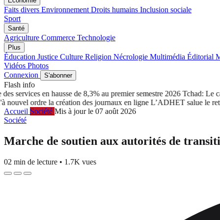
Économie
Faits divers
Environnement
Droits humains
Inclusion sociale
Sport
Santé
Agriculture
Commerce
Technologie
Plus
Éducation
Justice
Culture
Religion
Nécrologie
Multimédia
Éditorial
M
Vidéos
Photos
Connexion
S'abonner
Flash info
 services en hausse de 8,3% au premier semestre 2026
Tchad: Le cabin
el ordre la création des journaux en ligne
L’ADHET salue le retrait 
Accueil
Société
Mis à jour le 07 août 2026
Société
Marche de soutien aux autorités de transitio
02 min de lecture
•
1.7K vues