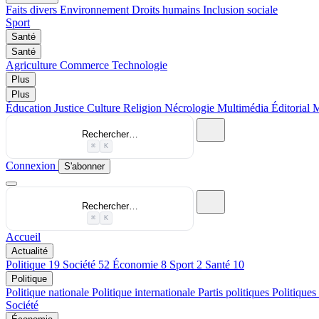
Faits divers
Environnement
Droits humains
Inclusion sociale
Sport
Santé
Santé
Agriculture
Commerce
Technologie
Plus
Plus
Éducation
Justice
Culture
Religion
Nécrologie
Multimédia
Éditorial
M
Rechercher…
⌘
K
Connexion
S'abonner
Rechercher…
⌘
K
Accueil
Actualité
Politique
19
Société
52
Économie
8
Sport
2
Santé
10
Politique
Politique nationale
Politique internationale
Partis politiques
Politiques
Société