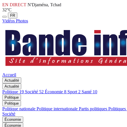
EN DIRECT
N'Djaména, Tchad
32°C
FR
Vidéos
Photos
Accueil
Actualité
Actualité
Politique
19
Société
52
Économie
8
Sport
2
Santé
10
Politique
Politique
Politique nationale
Politique internationale
Partis politiques
Politiques
Société
Économie
Économie