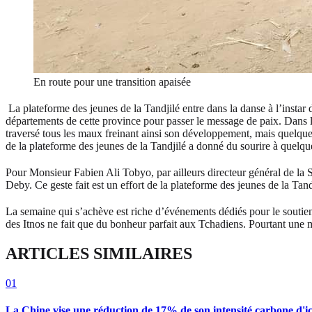
En route pour une transition apaisée
La plateforme des jeunes de la Tandjilé entre dans la danse à l’instar
départements de cette province pour passer le message de paix. Dans la 
traversé tous les maux freinant ainsi son développement, mais quelque
de la plateforme des jeunes de la Tandjilé a donné du sourire à quelqu
Pour Monsieur Fabien Ali Tobyo, par ailleurs directeur général de la 
Deby. Ce geste fait est un effort de la plateforme des jeunes de la T
La semaine qui s’achève est riche d’événements dédiés pour le soutien 
des Itnos ne fait que du bonheur parfait aux Tchadiens. Pourtant une 
ARTICLES SIMILAIRES
01
La Chine vise une réduction de 17% de son intensité carbone d'ic