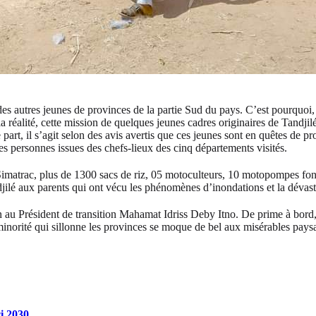
 des autres jeunes de provinces de la partie Sud du pays. C’est pourquoi
réalité, cette mission de quelques jeunes cadres originaires de Tandjilé
 part, il s’agit selon des avis avertis que ces jeunes sont en quêtes de
es personnes issues des chefs-lieux des cinq départements visités.
Simatrac, plus de 1300 sacs de riz, 05 motoculteurs, 10 motopompes fon
andjilé aux parents qui ont vécu les phénomènes d’inondations et la déva
au Président de transition Mahamat Idriss Deby Itno. De prime à bord, t
minorité qui sillonne les provinces se moque de bel aux misérables pay
i 2030