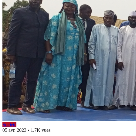
Société
05 avr. 2023
•
1.7K vues