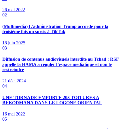
26 mai 2022
02
(Multimédia) L'administration Trump accorde pour la
troisième fois un sursis à TikTok
18 juin 2025
03
Diffusion de contenus audiovisuels interdite au Tchad : RSF
appelle la HAMA à réguler l’espace médiatique et non le
restreindre
21 déc. 2024
04
UNE TORNADE EMPORTE 203 TOITURES A
BEKODMANA DANS LE LOGONE ORIENTAL
16 mai 2022
05