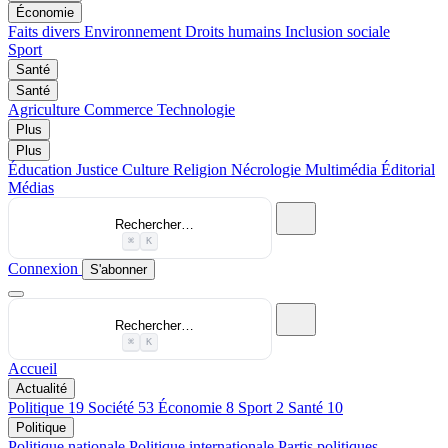
Économie
Faits divers
Environnement
Droits humains
Inclusion sociale
Sport
Santé
Santé
Agriculture
Commerce
Technologie
Plus
Plus
Éducation
Justice
Culture
Religion
Nécrologie
Multimédia
Éditorial
Médias
Rechercher…
⌘
K
Connexion
S'abonner
Rechercher…
⌘
K
Accueil
Actualité
Politique
19
Société
53
Économie
8
Sport
2
Santé
10
Politique
Politique nationale
Politique internationale
Partis politiques