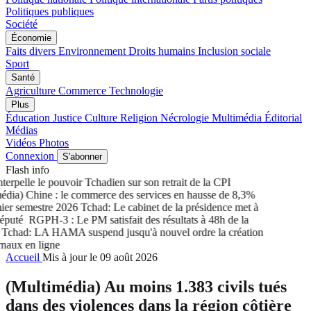
Politiques publiques
Société
Économie
Faits divers
Environnement
Droits humains
Inclusion sociale
Sport
Santé
Agriculture
Commerce
Technologie
Plus
Éducation
Justice
Culture
Religion
Nécrologie
Multimédia
Éditorial
Médias
Vidéos
Photos
Connexion
S'abonner
Flash info
rpelle le pouvoir Tchadien sur son retrait de la CPI
ia) Chine : le commerce des services en hausse de 8,3%
r semestre 2026
Tchad: Le cabinet de la présidence met à
puté
RGPH-3 : Le PM satisfait des résultats à 48h de la
chad: LA HAMA suspend jusqu'à nouvel ordre la création
aux en ligne
Accueil
Mis à jour le 09 août 2026
(Multimédia) Au moins 1.383 civils tués
dans des violences dans la région côtière