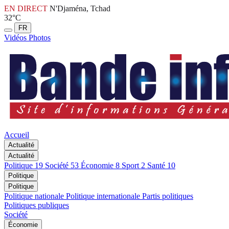
EN DIRECT
N'Djaména, Tchad
32°C
FR
Vidéos
Photos
Accueil
Actualité
Actualité
Politique
19
Société
53
Économie
8
Sport
2
Santé
10
Politique
Politique
Politique nationale
Politique internationale
Partis politiques
Politiques publiques
Société
Économie