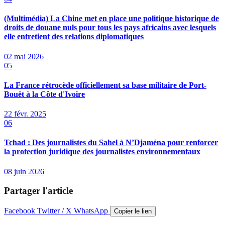
(Multimédia) La Chine met en place une politique historique de
droits de douane nuls pour tous les pays africains avec lesquels
elle entretient des relations diplomatiques
02 mai 2026
05
La France rétrocède officiellement sa base militaire de Port-
Bouët à la Côte d'Ivoire
22 févr. 2025
06
Tchad : Des journalistes du Sahel à N’Djaména pour renforcer
la protection juridique des journalistes environnementaux
08 juin 2026
Partager l'article
Facebook
Twitter / X
WhatsApp
Copier le lien