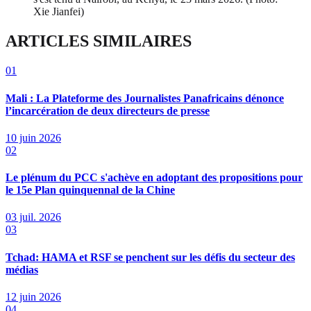
Xie Jianfei)
ARTICLES SIMILAIRES
01
Mali : La Plateforme des Journalistes Panafricains dénonce
l’incarcération de deux directeurs de presse
10 juin 2026
02
Le plénum du PCC s'achève en adoptant des propositions pour
le 15e Plan quinquennal de la Chine
03 juil. 2026
03
Tchad: HAMA et RSF se penchent sur les défis du secteur des
médias
12 juin 2026
04