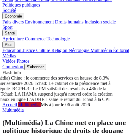
Politiques publiques
Société
Économie
Faits divers
Environnement
Droits humains
Inclusion sociale
Sport
Santé
Agriculture
Commerce
Technologie
Plus
Éducation
Justice
Culture
Religion
Nécrologie
Multimédia
Éditorial
Médias
Vidéos
Photos
Connexion
S'abonner
Flash info
ia) Chine : le commerce des services en hausse de 8,3%
er semestre 2026
Tchad: Le cabinet de la présidence met à
puté
RGPH-3 : Le PM satisfait des résultats à 48h de la
chad: LA HAMA suspend jusqu'à nouvel ordre la création
aux en ligne
L’ADHET salue le retrait du Tchad à la CPI
Accueil
Multimédia
Mis à jour le 06 août 2026
Multimédia
(Multimédia) La Chine met en place une
politique historique de droits de douane