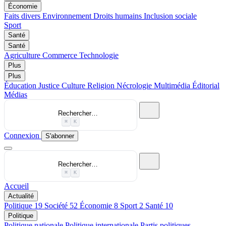
Économie
Faits divers
Environnement
Droits humains
Inclusion sociale
Sport
Santé
Santé
Agriculture
Commerce
Technologie
Plus
Plus
Éducation
Justice
Culture
Religion
Nécrologie
Multimédia
Éditorial
Médias
Rechercher…
⌘
K
Connexion
S'abonner
Rechercher…
⌘
K
Accueil
Actualité
Politique
19
Société
52
Économie
8
Sport
2
Santé
10
Politique
Politique nationale
Politique internationale
Partis politiques