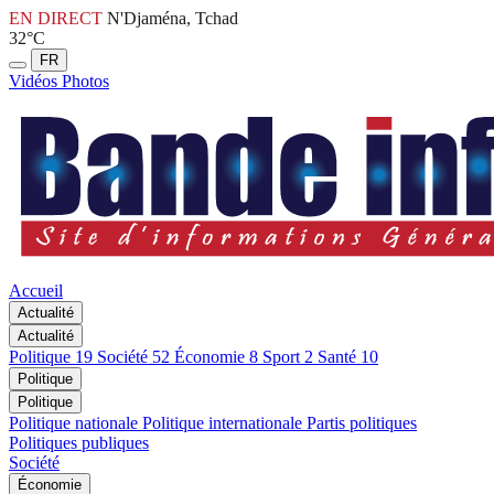
EN DIRECT
N'Djaména, Tchad
32°C
FR
Vidéos
Photos
Accueil
Actualité
Actualité
Politique
19
Société
52
Économie
8
Sport
2
Santé
10
Politique
Politique
Politique nationale
Politique internationale
Partis politiques
Politiques publiques
Société
Économie