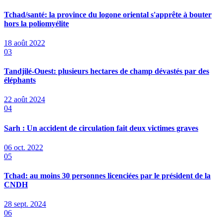
Tchad/santé: la province du logone oriental s'apprête à bouter
hors la poliomyélite
18 août 2022
03
Tandjilé-Ouest: plusieurs hectares de champ dévastés par des
éléphants
22 août 2024
04
Sarh : Un accident de circulation fait deux victimes graves
06 oct. 2022
05
Tchad: au moins 30 personnes licenciées par le président de la
CNDH
28 sept. 2024
06