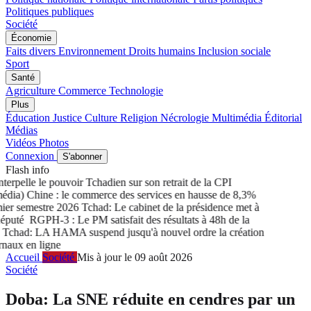
Politiques publiques
Société
Économie
Faits divers
Environnement
Droits humains
Inclusion sociale
Sport
Santé
Agriculture
Commerce
Technologie
Plus
Éducation
Justice
Culture
Religion
Nécrologie
Multimédia
Éditorial
Médias
Vidéos
Photos
Connexion
S'abonner
Flash info
rpelle le pouvoir Tchadien sur son retrait de la CPI
ia) Chine : le commerce des services en hausse de 8,3%
r semestre 2026
Tchad: Le cabinet de la présidence met à
puté
RGPH-3 : Le PM satisfait des résultats à 48h de la
chad: LA HAMA suspend jusqu'à nouvel ordre la création
aux en ligne
Accueil
Société
Mis à jour le 09 août 2026
Société
Doba: La SNE réduite en cendres par un