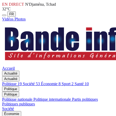
EN DIRECT
N'Djaména, Tchad
32°C
FR
Vidéos
Photos
Accueil
Actualité
Actualité
Politique
19
Société
53
Économie
8
Sport
2
Santé
10
Politique
Politique
Politique nationale
Politique internationale
Partis politiques
Politiques publiques
Société
Économie