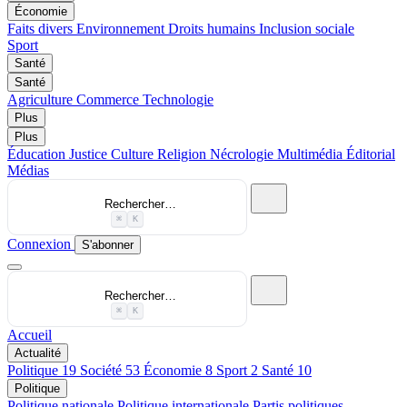
Économie
Faits divers
Environnement
Droits humains
Inclusion sociale
Sport
Santé
Santé
Agriculture
Commerce
Technologie
Plus
Plus
Éducation
Justice
Culture
Religion
Nécrologie
Multimédia
Éditorial
Médias
Rechercher…
⌘
K
Connexion
S'abonner
Rechercher…
⌘
K
Accueil
Actualité
Politique
19
Société
53
Économie
8
Sport
2
Santé
10
Politique
Politique nationale
Politique internationale
Partis politiques