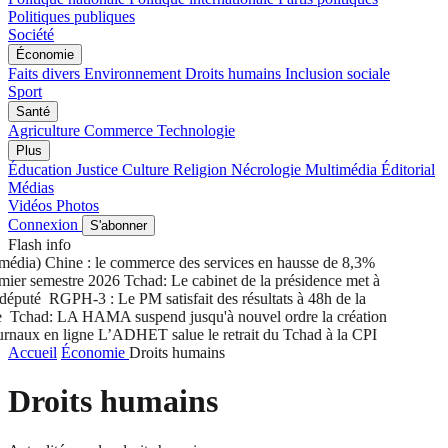
Politiques publiques
Société
Économie
Faits divers
Environnement
Droits humains
Inclusion sociale
Sport
Santé
Agriculture
Commerce
Technologie
Plus
Éducation
Justice
Culture
Religion
Nécrologie
Multimédia
Éditorial
Médias
Vidéos
Photos
Connexion
S'abonner
Flash info
édia) Chine : le commerce des services en hausse de 8,3%
ier semestre 2026
Tchad: Le cabinet de la présidence met à
député
RGPH-3 : Le PM satisfait des résultats à 48h de la
Tchad: LA HAMA suspend jusqu'à nouvel ordre la création
rnaux en ligne
L’ADHET salue le retrait du Tchad à la CPI
Accueil
Économie
Droits humains
Droits humains