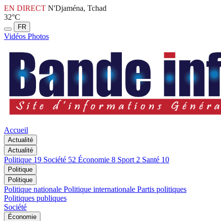
EN DIRECT
N'Djaména, Tchad
32°C
FR
Vidéos
Photos
Accueil
Actualité
Actualité
Politique
19
Société
52
Économie
8
Sport
2
Santé
10
Politique
Politique
Politique nationale
Politique internationale
Partis politiques
Politiques publiques
Société
Économie