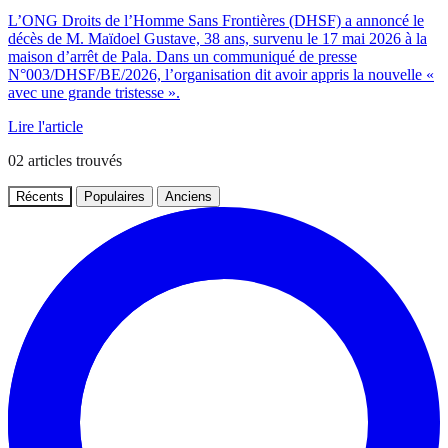
L’ONG Droits de l’Homme Sans Frontières (DHSF) a annoncé le
décès de M. Maïdoel Gustave, 38 ans, survenu le 17 mai 2026 à la
maison d’arrêt de Pala. Dans un communiqué de presse
N°003/DHSF/BE/2026, l’organisation dit avoir appris la nouvelle «
avec une grande tristesse ».
Lire l'article
02
articles trouvés
Récents
Populaires
Anciens