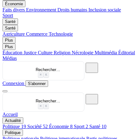
Économie
Faits divers
Environnement
Droits humains
Inclusion sociale
Sport
Santé
Santé
Agriculture
Commerce
Technologie
Plus
Plus
Éducation
Justice
Culture
Religion
Nécrologie
Multimédia
Éditorial
Médias
Rechercher…
⌘
K
Connexion
S'abonner
Rechercher…
⌘
K
Accueil
Actualité
Politique
19
Société
52
Économie
8
Sport
2
Santé
10
Politique
Politique nationale
Politique internationale
Partis politiques