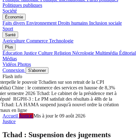
Politiques publiques
Société
Économie
Faits divers
Environnement
Droits humains
Inclusion sociale
Sport
Santé
Agriculture
Commerce
Technologie
Plus
Éducation
Justice
Culture
Religion
Nécrologie
Multimédia
Éditorial
Médias
Vidéos
Photos
Connexion
S'abonner
Flash info
rpelle le pouvoir Tchadien sur son retrait de la CPI
ia) Chine : le commerce des services en hausse de 8,3%
r semestre 2026
Tchad: Le cabinet de la présidence met à
puté
RGPH-3 : Le PM satisfait des résultats à 48h de la
chad: LA HAMA suspend jusqu'à nouvel ordre la création
aux en ligne
Accueil
Justice
Mis à jour le 09 août 2026
Justice
Tchad : Suspension des jugements