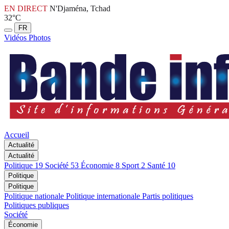
EN DIRECT
N'Djaména, Tchad
32°C
FR
Vidéos
Photos
Accueil
Actualité
Actualité
Politique
19
Société
53
Économie
8
Sport
2
Santé
10
Politique
Politique
Politique nationale
Politique internationale
Partis politiques
Politiques publiques
Société
Économie