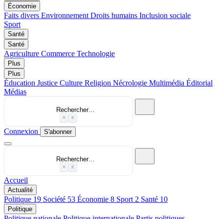
Économie
Faits divers
Environnement
Droits humains
Inclusion sociale
Sport
Santé
Santé
Agriculture
Commerce
Technologie
Plus
Plus
Éducation
Justice
Culture
Religion
Nécrologie
Multimédia
Éditorial
Médias
Rechercher…
⌘
K
Connexion
S'abonner
Rechercher…
⌘
K
Accueil
Actualité
Politique
19
Société
53
Économie
8
Sport
2
Santé
10
Politique
Politique nationale
Politique internationale
Partis politiques