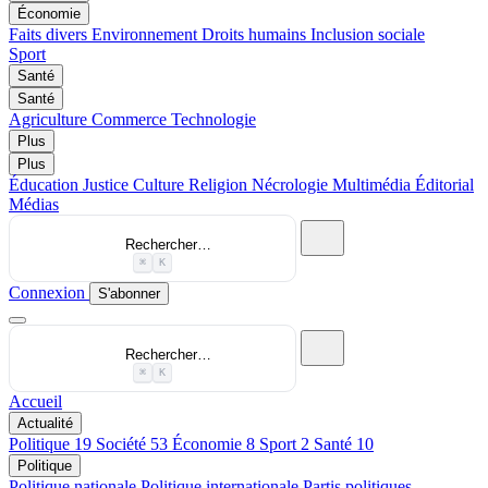
Économie
Faits divers
Environnement
Droits humains
Inclusion sociale
Sport
Santé
Santé
Agriculture
Commerce
Technologie
Plus
Plus
Éducation
Justice
Culture
Religion
Nécrologie
Multimédia
Éditorial
Médias
Rechercher…
⌘
K
Connexion
S'abonner
Rechercher…
⌘
K
Accueil
Actualité
Politique
19
Société
53
Économie
8
Sport
2
Santé
10
Politique
Politique nationale
Politique internationale
Partis politiques