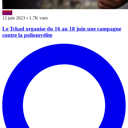
Santé
12 juin 2023
•
1.7K vues
Le Tchad organise du 16 au 18 juin une campagne
contre la poliomyélite