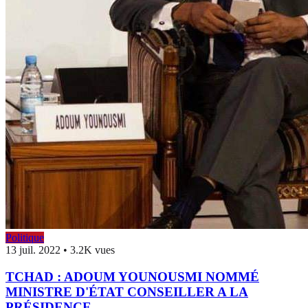
Politique
13 juil. 2022
•
3.2K vues
TCHAD : ADOUM YOUNOUSMI NOMMÉ
MINISTRE D'ÉTAT CONSEILLER A LA
PRÉSIDENCE