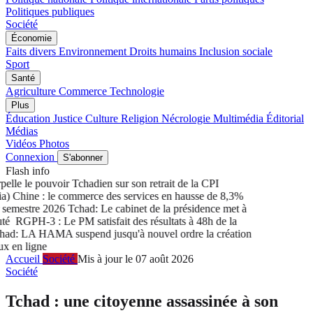
Politiques publiques
Société
Économie
Faits divers
Environnement
Droits humains
Inclusion sociale
Sport
Santé
Agriculture
Commerce
Technologie
Plus
Éducation
Justice
Culture
Religion
Nécrologie
Multimédia
Éditorial
Médias
Vidéos
Photos
Connexion
S'abonner
Flash info
lle le pouvoir Tchadien sur son retrait de la CPI
 Chine : le commerce des services en hausse de 8,3%
emestre 2026
Tchad: Le cabinet de la présidence met à
é
RGPH-3 : Le PM satisfait des résultats à 48h de la
d: LA HAMA suspend jusqu'à nouvel ordre la création
en ligne
Accueil
Société
Mis à jour le 07 août 2026
Société
Tchad : une citoyenne assassinée à son