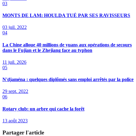
03
MONTS DE LAM: HOULDA TUÉ PAR SES RAVISSEURS
03 juil. 2022
04
La Chine alloue 40 millions de yuans aux opérations de secours
dans le Fujian et le Zhejiang face au typhon
11 juil. 2026
05
N'djaména : quelques diplômés sans emploi arrêtés par la police
29 sept. 2022
06
Rotary club: un arbre qui cache la forêt
13 août 2023
Partager l'article