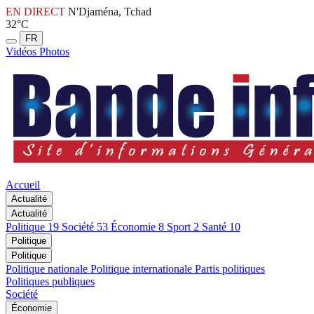
EN DIRECT
N'Djaména, Tchad
32°C
FR
Vidéos
Photos
Accueil
Actualité
Actualité
Politique
19
Société
53
Économie
8
Sport
2
Santé
10
Politique
Politique
Politique nationale
Politique internationale
Partis politiques
Politiques publiques
Société
Économie