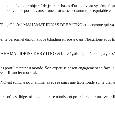
mondial a pour objectif de jeter les bases d’un nouveau système financ
de la biodiversité pour favoriser une croissance économique équitable et 
 de l’Etat, Général MAHAMAT IDRISS DEBY ITNO en personne qui va app
ise par le personnel diplomatique tchadien en poste dans l’hexagone sou
 MAHAMAT IDRISS DEBY ITNO et la délégation qui l’accompagne s’est ébr
iales pour l’avenir du monde. Son expertise et son engagement en faveur
venir financier mondial.
sollicité pour animer avec ses pairs une table ronde sur le thème : « 
aris où les dirigeants mondiaux se réunissent pour façonner un avenir fi