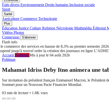
Économie
Faits divers
Environnement
Droits humains
Inclusion sociale
Sport
Santé
Agriculture
Commerce
Technologie
Plus
Éducation
Justice
Culture
Religion
Nécrologie
Multimédia
Éditorial
M
Vidéos
Photos
Connexion
S'abonner
Flash info
 commerce des services en hausse de 8,3% au premier semestre 2026
Tc
jusqu'à nouvel ordre la création des journaux en ligne
L’ADHET salu
Accueil
Politique
Mis à jour le 04 août 2026
Politique
Mahamat Idriss Deby Itno animera une tab
Sur invitation du président français Emmanuel Macron, le Président
Sommet pour un Nouveau Pacte Financier Mondial.
03 min de lecture
•
1.8K vues