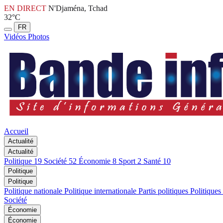
EN DIRECT
N'Djaména, Tchad
32°C
FR
Vidéos
Photos
Accueil
Actualité
Actualité
Politique
19
Société
52
Économie
8
Sport
2
Santé
10
Politique
Politique
Politique nationale
Politique internationale
Partis politiques
Politiques
Société
Économie
Économie