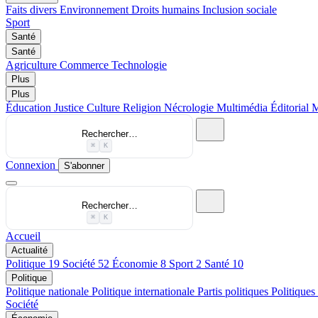
Faits divers
Environnement
Droits humains
Inclusion sociale
Sport
Santé
Santé
Agriculture
Commerce
Technologie
Plus
Plus
Éducation
Justice
Culture
Religion
Nécrologie
Multimédia
Éditorial
M
Rechercher…
⌘
K
Connexion
S'abonner
Rechercher…
⌘
K
Accueil
Actualité
Politique
19
Société
52
Économie
8
Sport
2
Santé
10
Politique
Politique nationale
Politique internationale
Partis politiques
Politiques
Société