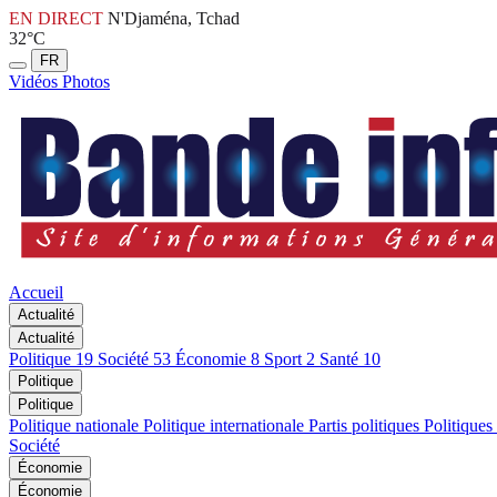
EN DIRECT
N'Djaména, Tchad
32°C
FR
Vidéos
Photos
Accueil
Actualité
Actualité
Politique
19
Société
53
Économie
8
Sport
2
Santé
10
Politique
Politique
Politique nationale
Politique internationale
Partis politiques
Politiques
Société
Économie
Économie