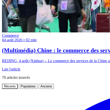
Commerce
04 août 2026
•
02 min
(Multimédia) Chine : le commerce des ser
BEIJING, 4 août (Xinhua) -- Le commerce des services de la Chine a
Lire l'article
70
articles trouvés
Récents
Populaires
Anciens