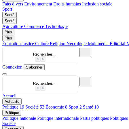
Faits divers
Environnement
Droits humains
Inclusion sociale
Sport
Santé
Santé
Agriculture
Commerce
Technologie
Plus
Plus
Éducation
Justice
Culture
Religion
Nécrologie
Multimédia
Éditorial
M
Rechercher…
⌘
K
Connexion
S'abonner
Rechercher…
⌘
K
Accueil
Actualité
Politique
19
Société
53
Économie
8
Sport
2
Santé
10
Politique
Politique nationale
Politique internationale
Partis politiques
Politiques
Société