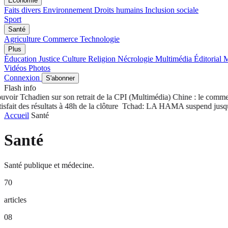
Économie
Faits divers
Environnement
Droits humains
Inclusion sociale
Sport
Santé
Agriculture
Commerce
Technologie
Plus
Éducation
Justice
Culture
Religion
Nécrologie
Multimédia
Éditorial
M
Vidéos
Photos
Connexion
S'abonner
Flash info
oir Tchadien sur son retrait de la CPI
(Multimédia) Chine : le commerce
 des résultats à 48h de la clôture
Tchad: LA HAMA suspend jusqu'à nou
Accueil
Santé
Santé
Santé publique et médecine.
70
articles
08