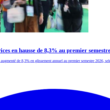
vices en hausse de 8,3% au premier semestr
 augmenté de 8,3% en glissement annuel au premier semestre 2026, sel