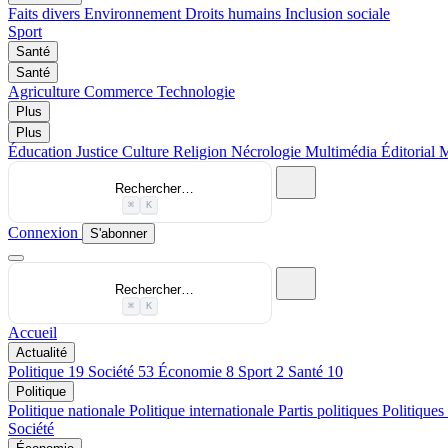
Faits divers
Environnement
Droits humains
Inclusion sociale
Sport
Santé
Santé
Agriculture
Commerce
Technologie
Plus
Plus
Éducation
Justice
Culture
Religion
Nécrologie
Multimédia
Éditorial
M
Rechercher…
⌘
K
Connexion
S'abonner
Rechercher…
⌘
K
Accueil
Actualité
Politique
19
Société
53
Économie
8
Sport
2
Santé
10
Politique
Politique nationale
Politique internationale
Partis politiques
Politiques
Société