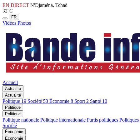
EN DIRECT
N'Djaména, Tchad
32°C
FR
Vidéos
Photos
Accueil
Actualité
Actualité
Politique
19
Société
53
Économie
8
Sport
2
Santé
10
Politique
Politique
Politique nationale
Politique internationale
Partis politiques
Politiques
Société
Économie
Économie