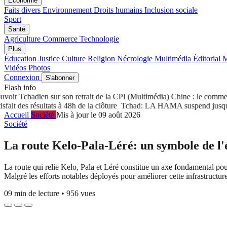
Économie
Faits divers
Environnement
Droits humains
Inclusion sociale
Sport
Santé
Agriculture
Commerce
Technologie
Plus
Éducation
Justice
Culture
Religion
Nécrologie
Multimédia
Éditorial
M
Vidéos
Photos
Connexion
S'abonner
Flash info
ir Tchadien sur son retrait de la CPI
(Multimédia) Chine : le commerce
 des résultats à 48h de la clôture
Tchad: LA HAMA suspend jusqu'à nou
Accueil
Société
Mis à jour le 09 août 2026
Société
La route Kelo-Pala-Léré: un symbole de l'
La route qui relie Kelo, Pala et Léré constitue un axe fondamental po
Malgré les efforts notables déployés pour améliorer cette infrastructure
09 min de lecture
•
956 vues