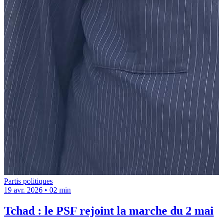
Partis politiques
19 avr. 2026
•
02 min
Tchad : le PSF rejoint la marche du 2 mai