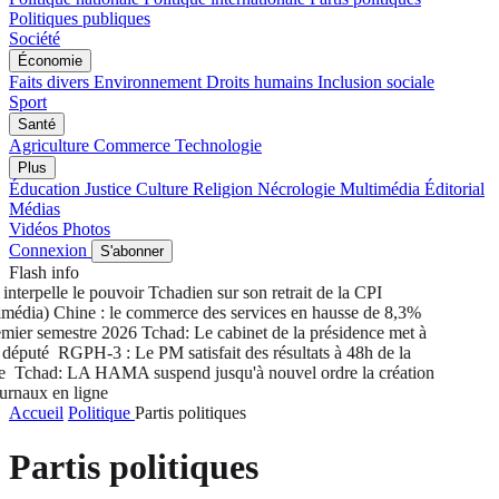
Politiques publiques
Société
Économie
Faits divers
Environnement
Droits humains
Inclusion sociale
Sport
Santé
Agriculture
Commerce
Technologie
Plus
Éducation
Justice
Culture
Religion
Nécrologie
Multimédia
Éditorial
Médias
Vidéos
Photos
Connexion
S'abonner
Flash info
nterpelle le pouvoir Tchadien sur son retrait de la CPI
édia) Chine : le commerce des services en hausse de 8,3%
ier semestre 2026
Tchad: Le cabinet de la présidence met à
député
RGPH-3 : Le PM satisfait des résultats à 48h de la
e
Tchad: LA HAMA suspend jusqu'à nouvel ordre la création
rnaux en ligne
Accueil
Politique
Partis politiques
Partis politiques