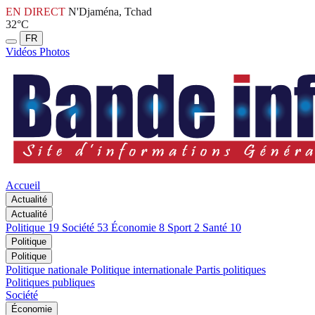
EN DIRECT
N'Djaména, Tchad
32°C
FR
Vidéos
Photos
Accueil
Actualité
Actualité
Politique
19
Société
53
Économie
8
Sport
2
Santé
10
Politique
Politique
Politique nationale
Politique internationale
Partis politiques
Politiques publiques
Société
Économie