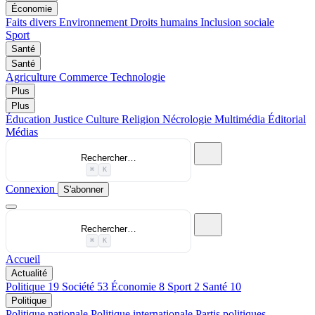
Économie
Faits divers
Environnement
Droits humains
Inclusion sociale
Sport
Santé
Santé
Agriculture
Commerce
Technologie
Plus
Plus
Éducation
Justice
Culture
Religion
Nécrologie
Multimédia
Éditorial
Médias
Rechercher…
⌘
K
Connexion
S'abonner
Rechercher…
⌘
K
Accueil
Actualité
Politique
19
Société
53
Économie
8
Sport
2
Santé
10
Politique
Politique nationale
Politique internationale
Partis politiques