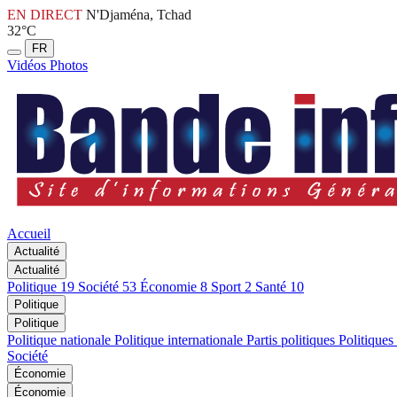
EN DIRECT
N'Djaména, Tchad
32°C
FR
Vidéos
Photos
Accueil
Actualité
Actualité
Politique
19
Société
53
Économie
8
Sport
2
Santé
10
Politique
Politique
Politique nationale
Politique internationale
Partis politiques
Politiques
Société
Économie
Économie