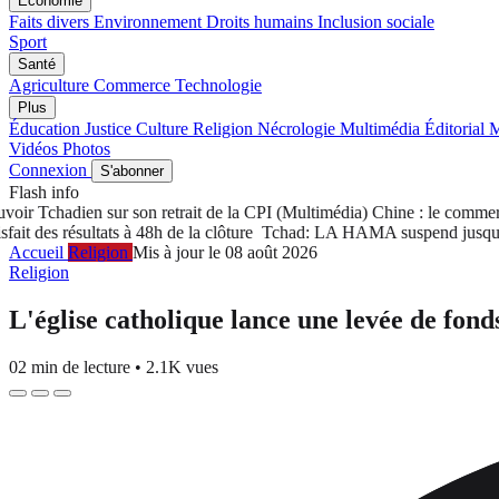
Économie
Faits divers
Environnement
Droits humains
Inclusion sociale
Sport
Santé
Agriculture
Commerce
Technologie
Plus
Éducation
Justice
Culture
Religion
Nécrologie
Multimédia
Éditorial
M
Vidéos
Photos
Connexion
S'abonner
Flash info
r Tchadien sur son retrait de la CPI
(Multimédia) Chine : le commerce d
des résultats à 48h de la clôture
Tchad: LA HAMA suspend jusqu'à nouv
Accueil
Religion
Mis à jour le 08 août 2026
Religion
L'église catholique lance une levée de fond
02 min de lecture
•
2.1K vues