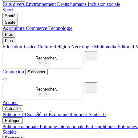
Faits divers
Environnement
Droits humains
Inclusion sociale
Sport
Santé
Santé
Agriculture
Commerce
Technologie
Plus
Plus
Éducation
Justice
Culture
Religion
Nécrologie
Multimédia
Éditorial
M
Rechercher…
⌘
K
Connexion
S'abonner
Rechercher…
⌘
K
Accueil
Actualité
Politique
19
Société
53
Économie
8
Sport
2
Santé
10
Politique
Politique nationale
Politique internationale
Partis politiques
Politiques
Société