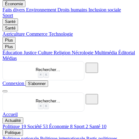
Économie
Faits divers
Environnement
Droits humains
Inclusion sociale
Sport
Santé
Santé
Agriculture
Commerce
Technologie
Plus
Plus
Éducation
Justice
Culture
Religion
Nécrologie
Multimédia
Éditorial
Médias
Rechercher…
⌘
K
Connexion
S'abonner
Rechercher…
⌘
K
Accueil
Actualité
Politique
19
Société
53
Économie
8
Sport
2
Santé
10
Politique
Politique nationale
Politique internationale
Partis politiques