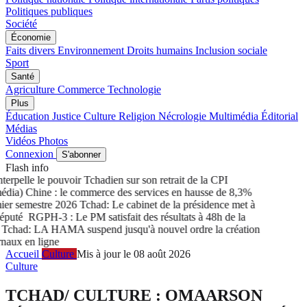
Politiques publiques
Société
Économie
Faits divers
Environnement
Droits humains
Inclusion sociale
Sport
Santé
Agriculture
Commerce
Technologie
Plus
Éducation
Justice
Culture
Religion
Nécrologie
Multimédia
Éditorial
Médias
Vidéos
Photos
Connexion
S'abonner
Flash info
rpelle le pouvoir Tchadien sur son retrait de la CPI
ia) Chine : le commerce des services en hausse de 8,3%
r semestre 2026
Tchad: Le cabinet de la présidence met à
puté
RGPH-3 : Le PM satisfait des résultats à 48h de la
chad: LA HAMA suspend jusqu'à nouvel ordre la création
aux en ligne
Accueil
Culture
Mis à jour le 08 août 2026
Culture
TCHAD/ CULTURE : OMAARSON