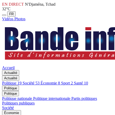
EN DIRECT
N'Djaména, Tchad
32°C
FR
Vidéos
Photos
Accueil
Actualité
Actualité
Politique
19
Société
53
Économie
8
Sport
2
Santé
10
Politique
Politique
Politique nationale
Politique internationale
Partis politiques
Politiques publiques
Société
Économie