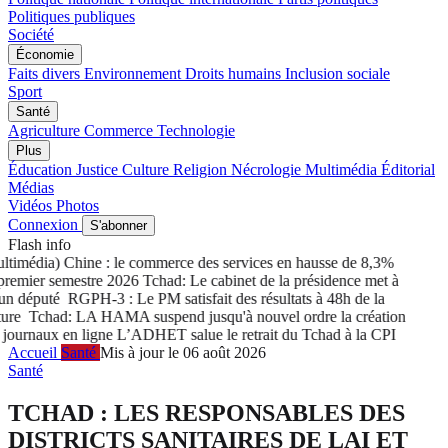
Politiques publiques
Société
Économie
Faits divers
Environnement
Droits humains
Inclusion sociale
Sport
Santé
Agriculture
Commerce
Technologie
Plus
Éducation
Justice
Culture
Religion
Nécrologie
Multimédia
Éditorial
Médias
Vidéos
Photos
Connexion
S'abonner
Flash info
média) Chine : le commerce des services en hausse de 8,3%
emier semestre 2026
Tchad: Le cabinet de la présidence met à
 député
RGPH-3 : Le PM satisfait des résultats à 48h de la
re
Tchad: LA HAMA suspend jusqu'à nouvel ordre la création
urnaux en ligne
L’ADHET salue le retrait du Tchad à la CPI
Accueil
Santé
Mis à jour le 06 août 2026
Santé
TCHAD : LES RESPONSABLES DES
DISTRICTS SANITAIRES DE LAI ET