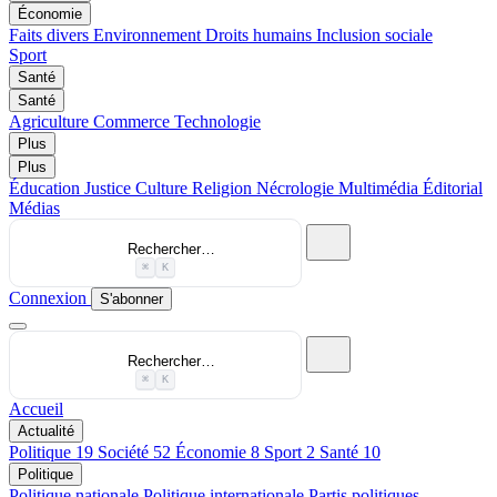
Économie
Faits divers
Environnement
Droits humains
Inclusion sociale
Sport
Santé
Santé
Agriculture
Commerce
Technologie
Plus
Plus
Éducation
Justice
Culture
Religion
Nécrologie
Multimédia
Éditorial
Médias
Rechercher…
⌘
K
Connexion
S'abonner
Rechercher…
⌘
K
Accueil
Actualité
Politique
19
Société
52
Économie
8
Sport
2
Santé
10
Politique
Politique nationale
Politique internationale
Partis politiques