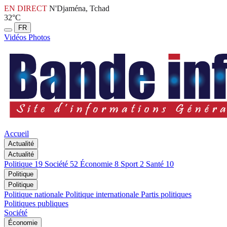
EN DIRECT
N'Djaména, Tchad
32°C
FR
Vidéos
Photos
Accueil
Actualité
Actualité
Politique
19
Société
52
Économie
8
Sport
2
Santé
10
Politique
Politique
Politique nationale
Politique internationale
Partis politiques
Politiques publiques
Société
Économie