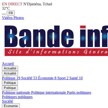
EN DIRECT
N'Djaména, Tchad
32°C
FR
Vidéos
Photos
Accueil
Actualité
Actualité
Politique
19
Société
53
Économie
8
Sport
2
Santé
10
Politique
Politique
Politique nationale
Politique internationale
Partis politiques
Politiques publiques
Société
Économie