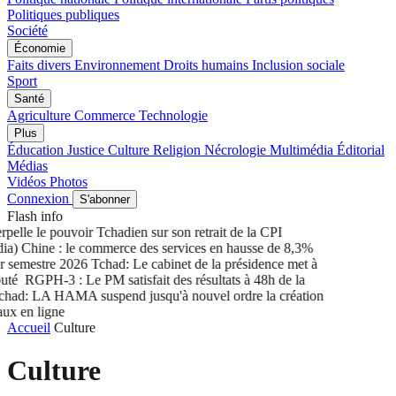
Politiques publiques
Société
Économie
Faits divers
Environnement
Droits humains
Inclusion sociale
Sport
Santé
Agriculture
Commerce
Technologie
Plus
Éducation
Justice
Culture
Religion
Nécrologie
Multimédia
Éditorial
Médias
Vidéos
Photos
Connexion
S'abonner
Flash info
elle le pouvoir Tchadien sur son retrait de la CPI
) Chine : le commerce des services en hausse de 8,3%
semestre 2026
Tchad: Le cabinet de la présidence met à
té
RGPH-3 : Le PM satisfait des résultats à 48h de la
ad: LA HAMA suspend jusqu'à nouvel ordre la création
 en ligne
Accueil
Culture
Culture