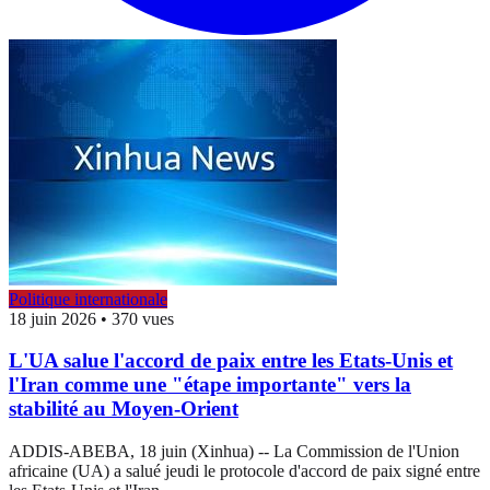
Politique internationale
18 juin 2026
•
370 vues
L'UA salue l'accord de paix entre les Etats-Unis et
l'Iran comme une "étape importante" vers la
stabilité au Moyen-Orient
ADDIS-ABEBA, 18 juin (Xinhua) -- La Commission de l'Union
africaine (UA) a salué jeudi le protocole d'accord de paix signé entre