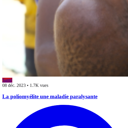
Santé
08 déc. 2023
•
1.7K vues
La poliomyélite une maladie paralysante