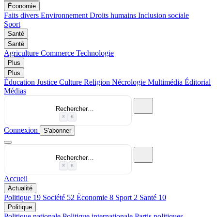
Économie
Faits divers
Environnement
Droits humains
Inclusion sociale
Sport
Santé
Santé
Agriculture
Commerce
Technologie
Plus
Plus
Éducation
Justice
Culture
Religion
Nécrologie
Multimédia
Éditorial
Médias
Rechercher…
⌘
K
Connexion
S'abonner
Rechercher…
⌘
K
Accueil
Actualité
Politique
19
Société
52
Économie
8
Sport
2
Santé
10
Politique
Politique nationale
Politique internationale
Partis politiques