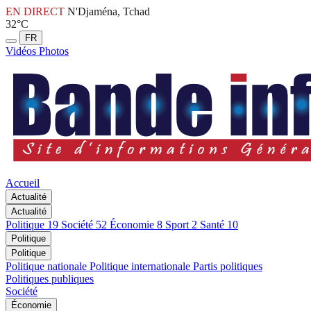
EN DIRECT
N'Djaména, Tchad
32°C
FR
Vidéos
Photos
Accueil
Actualité
Actualité
Politique
19
Société
52
Économie
8
Sport
2
Santé
10
Politique
Politique
Politique nationale
Politique internationale
Partis politiques
Politiques publiques
Société
Économie