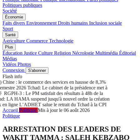
Politiques publiques
Société
Économie
Faits divers
Environnement
Droits humains
Inclusion sociale
Sport
Santé
Agriculture
Commerce
Technologie
Plus
Éducation
Justice
Culture
Religion
Nécrologie
Multimédia
Éditorial
Médias
Vidéos
Photos
Connexion
S'abonner
Flash info
Chine : le commerce des services en hausse de 8,3%
mestre 2026
Tchad: Le cabinet de la présidence met à
RGPH-3 : Le PM satisfait des résultats à 48h de la
: LA HAMA suspend jusqu'à nouvel ordre la création
en ligne
L’ADHET salue le retrait du Tchad à la CPI
Accueil
Politique
Mis à jour le 06 août 2026
Politique
ARRESTATION DES LEADERS DE
WAKIT TAMMA : SALEH KEBZABO