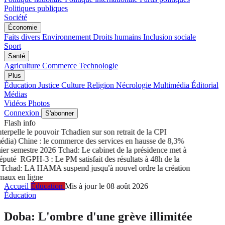
Politiques publiques
Société
Économie
Faits divers
Environnement
Droits humains
Inclusion sociale
Sport
Santé
Agriculture
Commerce
Technologie
Plus
Éducation
Justice
Culture
Religion
Nécrologie
Multimédia
Éditorial
Médias
Vidéos
Photos
Connexion
S'abonner
Flash info
rpelle le pouvoir Tchadien sur son retrait de la CPI
a) Chine : le commerce des services en hausse de 8,3%
r semestre 2026
Tchad: Le cabinet de la présidence met à
puté
RGPH-3 : Le PM satisfait des résultats à 48h de la
had: LA HAMA suspend jusqu'à nouvel ordre la création
ux en ligne
Accueil
Éducation
Mis à jour le 08 août 2026
Éducation
Doba: L'ombre d'une grève illimitée