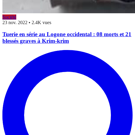
Société
23 nov. 2022
•
2.4K vues
Tuerie en série au Logone occidental : 08 morts et 21
blessés graves à Krim-krim