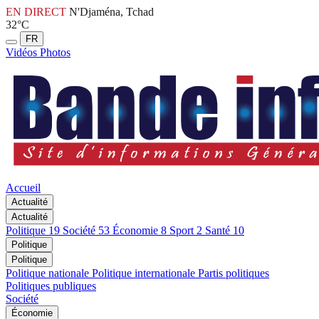
EN DIRECT
N'Djaména, Tchad
32°C
FR
Vidéos
Photos
Accueil
Actualité
Actualité
Politique
19
Société
53
Économie
8
Sport
2
Santé
10
Politique
Politique
Politique nationale
Politique internationale
Partis politiques
Politiques publiques
Société
Économie