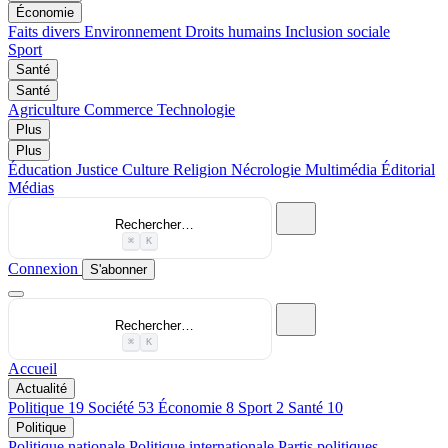
Économie
Faits divers
Environnement
Droits humains
Inclusion sociale
Sport
Santé
Santé
Agriculture
Commerce
Technologie
Plus
Plus
Éducation
Justice
Culture
Religion
Nécrologie
Multimédia
Éditorial
Médias
Rechercher…
⌘
K
Connexion
S'abonner
Rechercher…
⌘
K
Accueil
Actualité
Politique
19
Société
53
Économie
8
Sport
2
Santé
10
Politique
Politique nationale
Politique internationale
Partis politiques