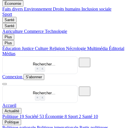
Économie
Faits divers
Environnement
Droits humains
Inclusion sociale
Sport
Santé
Santé
Agriculture
Commerce
Technologie
Plus
Plus
Éducation
Justice
Culture
Religion
Nécrologie
Multimédia
Éditorial
Médias
Rechercher…
⌘
K
Connexion
S'abonner
Rechercher…
⌘
K
Accueil
Actualité
Politique
19
Société
53
Économie
8
Sport
2
Santé
10
Politique
Politique nationale
Politique internationale
Partis politiques