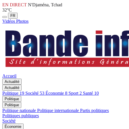
EN DIRECT
N'Djaména, Tchad
32°C
FR
Vidéos
Photos
Accueil
Actualité
Actualité
Politique
19
Société
53
Économie
8
Sport
2
Santé
10
Politique
Politique
Politique nationale
Politique internationale
Partis politiques
Politiques publiques
Société
Économie