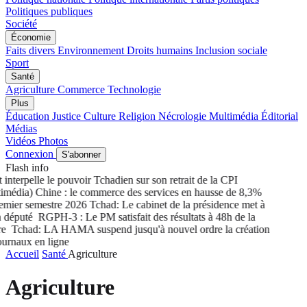
Politiques publiques
Société
Économie
Faits divers
Environnement
Droits humains
Inclusion sociale
Sport
Santé
Agriculture
Commerce
Technologie
Plus
Éducation
Justice
Culture
Religion
Nécrologie
Multimédia
Éditorial
Médias
Vidéos
Photos
Connexion
S'abonner
Flash info
interpelle le pouvoir Tchadien sur son retrait de la CPI
média) Chine : le commerce des services en hausse de 8,3%
mier semestre 2026
Tchad: Le cabinet de la présidence met à
 député
RGPH-3 : Le PM satisfait des résultats à 48h de la
re
Tchad: LA HAMA suspend jusqu'à nouvel ordre la création
urnaux en ligne
Accueil
Santé
Agriculture
Agriculture