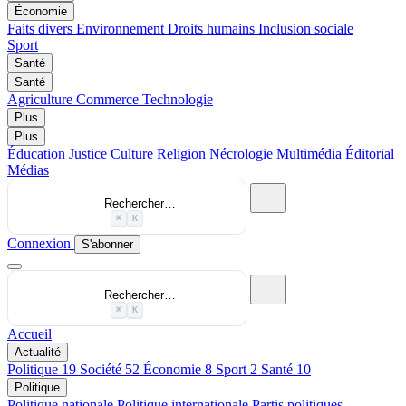
Économie
Faits divers
Environnement
Droits humains
Inclusion sociale
Sport
Santé
Santé
Agriculture
Commerce
Technologie
Plus
Plus
Éducation
Justice
Culture
Religion
Nécrologie
Multimédia
Éditorial
Médias
Rechercher…
⌘
K
Connexion
S'abonner
Rechercher…
⌘
K
Accueil
Actualité
Politique
19
Société
52
Économie
8
Sport
2
Santé
10
Politique
Politique nationale
Politique internationale
Partis politiques