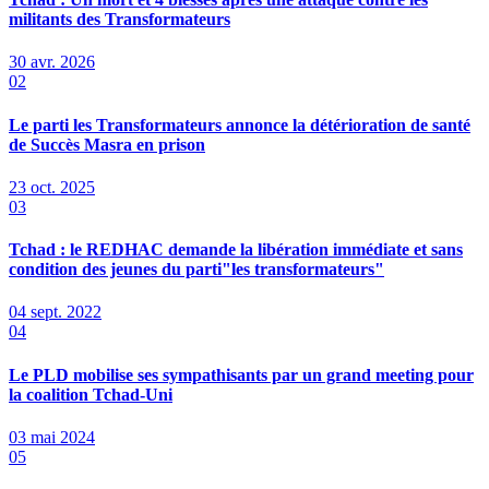
militants des Transformateurs
30 avr. 2026
02
Le parti les Transformateurs annonce la détérioration de santé
de Succès Masra en prison
23 oct. 2025
03
Tchad : le REDHAC demande la libération immédiate et sans
condition des jeunes du parti"les transformateurs"
04 sept. 2022
04
Le PLD mobilise ses sympathisants par un grand meeting pour
la coalition Tchad-Uni
03 mai 2024
05