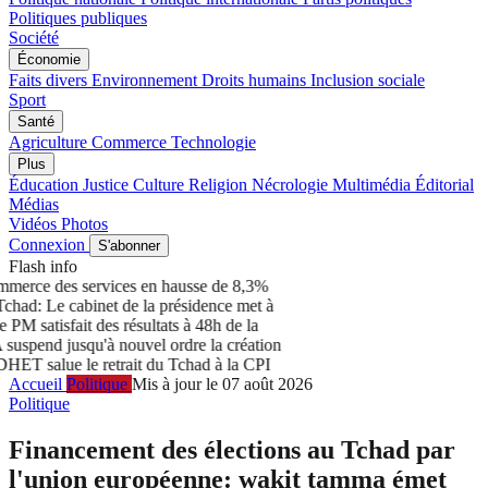
Politiques publiques
Société
Économie
Faits divers
Environnement
Droits humains
Inclusion sociale
Sport
Santé
Agriculture
Commerce
Technologie
Plus
Éducation
Justice
Culture
Religion
Nécrologie
Multimédia
Éditorial
Médias
Vidéos
Photos
Connexion
S'abonner
Flash info
erce des services en hausse de 8,3%
ad: Le cabinet de la présidence met à
satisfait des résultats à 48h de la
nd jusqu'à nouvel ordre la création
 salue le retrait du Tchad à la CPI
Accueil
Politique
Mis à jour le 07 août 2026
Politique
Financement des élections au Tchad par
l'union européenne: wakit tamma émet