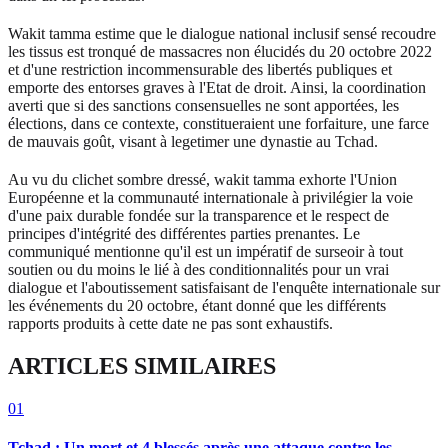
Wakit tamma estime que le dialogue national inclusif sensé recoudre
les tissus est tronqué de massacres non élucidés du 20 octobre 2022
et d'une restriction incommensurable des libertés publiques et
emporte des entorses graves à l'Etat de droit. Ainsi, la coordination
averti que si des sanctions consensuelles ne sont apportées, les
élections, dans ce contexte, constitueraient une forfaiture, une farce
de mauvais goût, visant à legetimer une dynastie au Tchad.
Au vu du clichet sombre dressé, wakit tamma exhorte l'Union
Européenne et la communauté internationale à privilégier la voie
d'une paix durable fondée sur la transparence et le respect de
principes d'intégrité des différentes parties prenantes. Le
communiqué mentionne qu'il est un impératif de surseoir à tout
soutien ou du moins le lié à des conditionnalités pour un vrai
dialogue et l'aboutissement satisfaisant de l'enquête internationale sur
les événements du 20 octobre, étant donné que les différents
rapports produits à cette date ne pas sont exhaustifs.
ARTICLES SIMILAIRES
01
Tchad : Un mort et 4 blessés après une attaque contre les