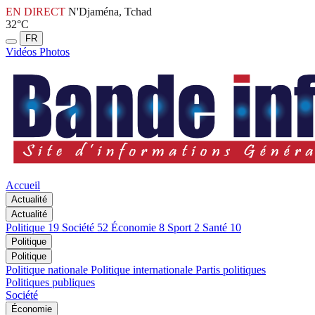
EN DIRECT
N'Djaména, Tchad
32°C
FR
Vidéos
Photos
Accueil
Actualité
Actualité
Politique
19
Société
52
Économie
8
Sport
2
Santé
10
Politique
Politique
Politique nationale
Politique internationale
Partis politiques
Politiques publiques
Société
Économie