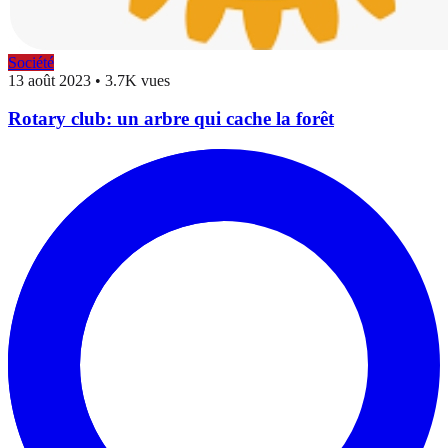
Société
13 août 2023
•
3.7K vues
Rotary club: un arbre qui cache la forêt