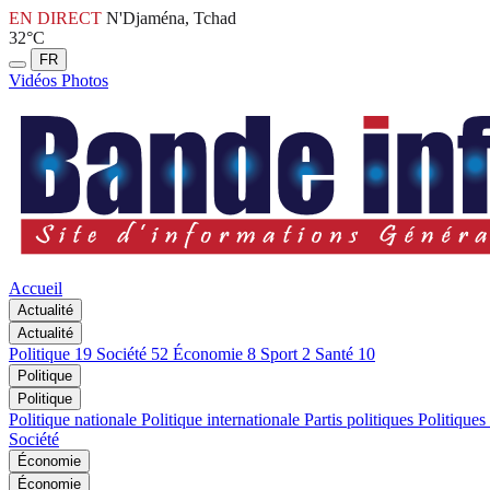
EN DIRECT
N'Djaména, Tchad
32°C
FR
Vidéos
Photos
Accueil
Actualité
Actualité
Politique
19
Société
52
Économie
8
Sport
2
Santé
10
Politique
Politique
Politique nationale
Politique internationale
Partis politiques
Politiques
Société
Économie
Économie