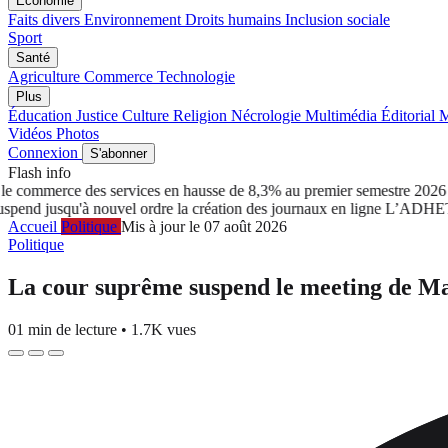
Économie
Faits divers
Environnement
Droits humains
Inclusion sociale
Sport
Santé
Agriculture
Commerce
Technologie
Plus
Éducation
Justice
Culture
Religion
Nécrologie
Multimédia
Éditorial
M
Vidéos
Photos
Connexion
S'abonner
Flash info
commerce des services en hausse de 8,3% au premier semestre 2026
Tch
jusqu'à nouvel ordre la création des journaux en ligne
L’ADHET salue
Accueil
Politique
Mis à jour le 07 août 2026
Politique
La cour suprême suspend le meeting de 
01 min de lecture
•
1.7K vues