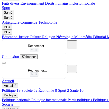
Faits divers
Environnement
Droits humains
Inclusion sociale
Sport
Santé
Santé
Agriculture
Commerce
Technologie
Plus
Plus
Éducation
Justice
Culture
Religion
Nécrologie
Multimédia
Éditorial
M
Rechercher…
⌘
K
Connexion
S'abonner
Rechercher…
⌘
K
Accueil
Actualité
Politique
19
Société
52
Économie
8
Sport
2
Santé
10
Politique
Politique nationale
Politique internationale
Partis politiques
Politiques
Société