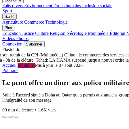
Économie
Faits divers
Environnement
Droits humains
Inclusion sociale
Sport
Santé
Agriculture
Commerce
Technologie
Plus
Éducation
Justice
Culture
Religion
Nécrologie
Multimédia
Éditorial
M
Vidéos
Photos
Connexion
S'abonner
Flash info
n retrait de la CPI
(Multimédia) Chine : le commerce des services en h
8h de la clôture
Tchad: LA HAMA suspend jusqu'à nouvel ordre la créa
Accueil
Politique
Mis à jour le 07 août 2026
Politique
Le pcmt offre un dîner aux polico militaire
Suite à l'accord signé a Doha au Qatar qui a permis aux anciens groupes 
l'intégralité de son message.
09 min de lecture
•
1.6K vues