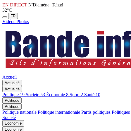
EN DIRECT
N'Djaména, Tchad
32°C
FR
Vidéos
Photos
Accueil
Actualité
Actualité
Politique
19
Société
53
Économie
8
Sport
2
Santé
10
Politique
Politique
Politique nationale
Politique internationale
Partis politiques
Politiques
Société
Économie
Économie