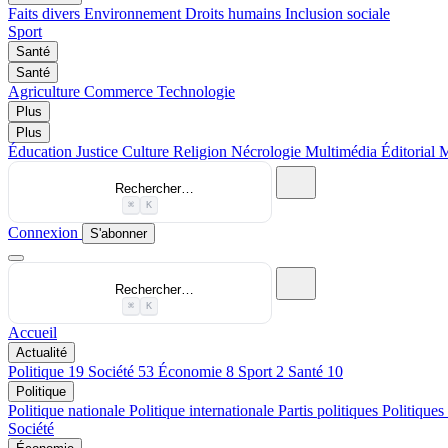
Faits divers
Environnement
Droits humains
Inclusion sociale
Sport
Santé
Santé
Agriculture
Commerce
Technologie
Plus
Plus
Éducation
Justice
Culture
Religion
Nécrologie
Multimédia
Éditorial
M
Rechercher…
⌘
K
Connexion
S'abonner
Rechercher…
⌘
K
Accueil
Actualité
Politique
19
Société
53
Économie
8
Sport
2
Santé
10
Politique
Politique nationale
Politique internationale
Partis politiques
Politiques
Société