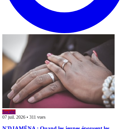
Société
07 juil. 2026
•
311 vues
N'DJAMÉNA : Quand les jeunes épousent les