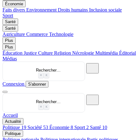
Économie
Faits divers
Environnement
Droits humains
Inclusion sociale
Sport
Santé
Santé
Agriculture
Commerce
Technologie
Plus
Plus
Éducation
Justice
Culture
Religion
Nécrologie
Multimédia
Éditorial
Médias
Rechercher…
⌘
K
Connexion
S'abonner
Rechercher…
⌘
K
Accueil
Actualité
Politique
19
Société
53
Économie
8
Sport
2
Santé
10
Politique
Politique nationale
Politique internationale
Partis politiques