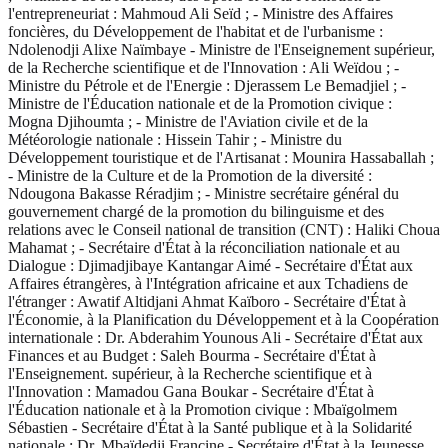
l'entrepreneuriat : Mahmoud Ali Seïd ; - Ministre des Affaires
foncières, du Développement de l'habitat et de l'urbanisme :
Ndolenodji Alixe Naïmbaye - Ministre de l'Enseignement supérieur,
de la Recherche scientifique et de l'Innovation : Ali Weïdou ; -
Ministre du Pétrole et de l'Energie : Djerassem Le Bemadjiel ; -
Ministre de l'Éducation nationale et de la Promotion civique :
Mogna Djihoumta ; - Ministre de l'Aviation civile et de la
Météorologie nationale : Hissein Tahir ; - Ministre du
Développement touristique et de l'Artisanat : Mounira Hassaballah ;
- Ministre de la Culture et de la Promotion de la diversité :
Ndougona Bakasse Réradjim ; - Ministre secrétaire général du
gouvernement chargé de la promotion du bilinguisme et des
relations avec le Conseil national de transition (CNT) : Haliki Choua
Mahamat ; - Secrétaire d'État à la réconciliation nationale et au
Dialogue : Djimadjibaye Kantangar Aimé - Secrétaire d'État aux
Affaires étrangères, à l'Intégration africaine et aux Tchadiens de
l'étranger : Awatif Altidjani Ahmat Kaïboro - Secrétaire d'État à
l'Économie, à la Planification du Développement et à la Coopération
internationale : Dr. Abderahim Younous Ali - Secrétaire d'État aux
Finances et au Budget : Saleh Bourma - Secrétaire d'État à
l'Enseignement. supérieur, à la Recherche scientifique et à
l'Innovation : Mamadou Gana Boukar - Secrétaire d'État à
l'Éducation nationale et à la Promotion civique : Mbaïgolmem
Sébastien - Secrétaire d'État à la Santé publique et à la Solidarité
nationale : Dr. Mbaïdedji Francine - Secrétaire d'État à la Jeunesse,