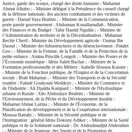
Justice, garde des sceaux, chargé des droits humains : Mahamat
Ahmat Alhabo ; - Ministre délégué à la Présidence du conseil chargé
de la défense nationale, des anciens combattants et des victimes de
guerre : Daoud Yaya Brahim ; - Ministre de la Communication,
porte parole gouvernement : Abdraman Kouallamallah - Ministre
des Finances et du Budget : Tahir Hamid Nguilin ; - Ministre de
l’Administration du territoire et de la Décentralisation : Mahamat
Bechir Cherif - Ministre du Développement agricole : Oumar Ibn
Daoud ; - Ministre des Infrastructures et du désenclavement : Patalet
Geo ; - Ministre de la Femme, de la Famille et de la Protection de la
petite enfance : Amina Priscille Longoh ; - Ministre des Postes et de
l’Économie numérique : Idriss Saleh Bachar ; - Ministre de la
Formation professionnelle et des Métiers : Isabelle Housna Kassire ;
- Ministre de la Fonction publique, de l'Emploi et de la Concertation
sociale : Brah Mahamat ; - Ministre des Transports et de la Sécurité
routière : Fatimé Goukouni Weddeye ; - Ministre du Commerce et
de l'Industrie : Ali Djadda Kampard ; - Ministre de l'Hydraulique
urbaine et Rurale : Alio Abdoulaye Ibrahim ; - Ministre de
l'Environnement, de la Pêche et du Développement durable :
Mahamat Ahmat Lazina ; - Ministre de l'Économie, de la
Planification du développement et de la Coopération internationale :
Moussa Batraki ; - Ministre de la Sécurité publique et de
l'Immigration : général Idriss Dokony Adiker ; - Ministre de la Santé
publique et de la Solidarité nationale : Dr. Abdoulmadjid Abderahim
; - Ministre de la Jeunesse, des Sports et de la Promotion de