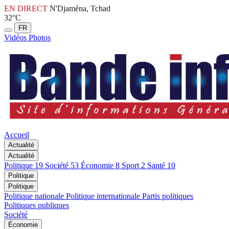
EN DIRECT
N'Djaména, Tchad
32°C
FR
Vidéos
Photos
Accueil
Actualité
Actualité
Politique
19
Société
53
Économie
8
Sport
2
Santé
10
Politique
Politique
Politique nationale
Politique internationale
Partis politiques
Politiques publiques
Société
Économie