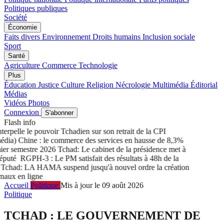
Politiques publiques
Société
Économie
Faits divers
Environnement
Droits humains
Inclusion sociale
Sport
Santé
Agriculture
Commerce
Technologie
Plus
Éducation
Justice
Culture
Religion
Nécrologie
Multimédia
Éditorial
Médias
Vidéos
Photos
Connexion
S'abonner
Flash info
erpelle le pouvoir Tchadien sur son retrait de la CPI
ia) Chine : le commerce des services en hausse de 8,3%
er semestre 2026
Tchad: Le cabinet de la présidence met à
puté
RGPH-3 : Le PM satisfait des résultats à 48h de la
chad: LA HAMA suspend jusqu'à nouvel ordre la création
aux en ligne
Accueil
Politique
Mis à jour le 09 août 2026
Politique
TCHAD : LE GOUVERNEMENT DE