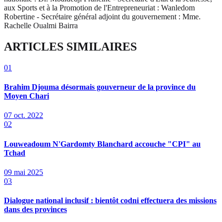
aux Sports et à la Promotion de l'Entrepreneuriat : Wanledom
Robertine - Secrétaire général adjoint du gouvernement : Mme.
Rachelle Oualmi Bairra
ARTICLES SIMILAIRES
01
Brahim Djouma désormais gouverneur de la province du
Moyen Chari
07 oct. 2022
02
Louweadoum N'Gardomty Blanchard accouche "CPI" au
Tchad
09 mai 2025
03
Dialogue national inclusif : bientôt codni effectuera des missions
dans des provinces