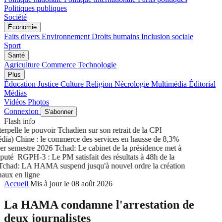
Politiques publiques
Société
Économie
Faits divers
Environnement
Droits humains
Inclusion sociale
Sport
Santé
Agriculture
Commerce
Technologie
Plus
Éducation
Justice
Culture
Religion
Nécrologie
Multimédia
Éditorial
Médias
Vidéos
Photos
Connexion
S'abonner
Flash info
pelle le pouvoir Tchadien sur son retrait de la CPI
a) Chine : le commerce des services en hausse de 8,3%
 semestre 2026
Tchad: Le cabinet de la présidence met à
uté
RGPH-3 : Le PM satisfait des résultats à 48h de la
had: LA HAMA suspend jusqu'à nouvel ordre la création
ux en ligne
Accueil
Mis à jour le 08 août 2026
La HAMA condamne l'arrestation de
deux journalistes