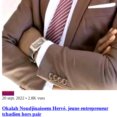
Société
20 sept. 2022
•
2.8K vues
Okalah Noudjinaissem Hervé, jeune entrepreneur
tchadien hors pair