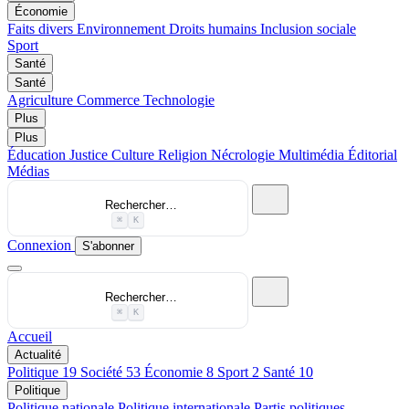
Économie
Faits divers
Environnement
Droits humains
Inclusion sociale
Sport
Santé
Santé
Agriculture
Commerce
Technologie
Plus
Plus
Éducation
Justice
Culture
Religion
Nécrologie
Multimédia
Éditorial
Médias
Rechercher…
⌘
K
Connexion
S'abonner
Rechercher…
⌘
K
Accueil
Actualité
Politique
19
Société
53
Économie
8
Sport
2
Santé
10
Politique
Politique nationale
Politique internationale
Partis politiques