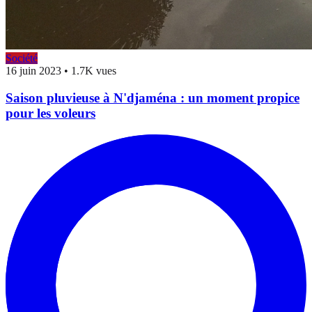
Société
16 juin 2023
•
1.7K vues
Saison pluvieuse à N'djaména : un moment propice
pour les voleurs