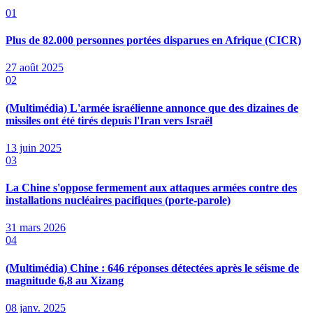
01
Plus de 82.000 personnes portées disparues en Afrique (CICR)
27 août 2025
02
(Multimédia) L'armée israélienne annonce que des dizaines de
missiles ont été tirés depuis l'Iran vers Israël
13 juin 2025
03
La Chine s'oppose fermement aux attaques armées contre des
installations nucléaires pacifiques (porte-parole)
31 mars 2026
04
(Multimédia) Chine : 646 réponses détectées après le séisme de
magnitude 6,8 au Xizang
08 janv. 2025