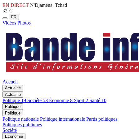
EN DIRECT
N'Djaména, Tchad
32°C
FR
Vidéos
Photos
Accueil
Actualité
Actualité
Politique
19
Société
53
Économie
8
Sport
2
Santé
10
Politique
Politique
Politique nationale
Politique internationale
Partis politiques
Politiques publiques
Société
Économie