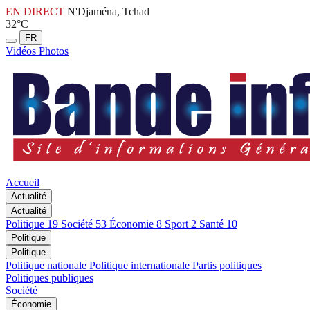
EN DIRECT
N'Djaména, Tchad
32°C
FR
Vidéos
Photos
Accueil
Actualité
Actualité
Politique
19
Société
53
Économie
8
Sport
2
Santé
10
Politique
Politique
Politique nationale
Politique internationale
Partis politiques
Politiques publiques
Société
Économie