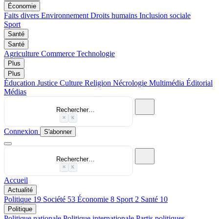
Économie
Faits divers
Environnement
Droits humains
Inclusion sociale
Sport
Santé
Santé
Agriculture
Commerce
Technologie
Plus
Plus
Éducation
Justice
Culture
Religion
Nécrologie
Multimédia
Éditorial
Médias
Rechercher…
⌘
K
Connexion
S'abonner
Rechercher…
⌘
K
Accueil
Actualité
Politique
19
Société
53
Économie
8
Sport
2
Santé
10
Politique
Politique nationale
Politique internationale
Partis politiques