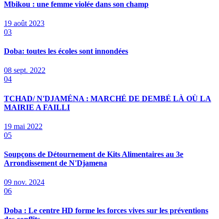
Mbikou : une femme violée dans son champ
19 août 2023
03
Doba: toutes les écoles sont innondées
08 sept. 2022
04
TCHAD/ N'DJAMÉNA : MARCHÉ DE DEMBÉ LÀ OÙ LA
MAIRIE A FAILLI
19 mai 2022
05
Soupçons de Détournement de Kits Alimentaires au 3e
Arrondissement de N'Djamena
09 nov. 2024
06
Doba : Le centre HD forme les forces vives sur les préventions