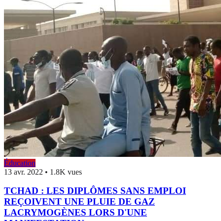
Éducation
13 avr. 2022
•
1.8K vues
TCHAD : LES DIPLÔMES SANS EMPLOI
REÇOIVENT UNE PLUIE DE GAZ
LACRYMOGÈNES LORS D'UNE