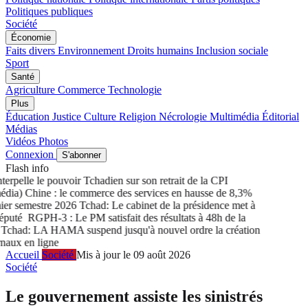
Politiques publiques
Société
Économie
Faits divers
Environnement
Droits humains
Inclusion sociale
Sport
Santé
Agriculture
Commerce
Technologie
Plus
Éducation
Justice
Culture
Religion
Nécrologie
Multimédia
Éditorial
Médias
Vidéos
Photos
Connexion
S'abonner
Flash info
rpelle le pouvoir Tchadien sur son retrait de la CPI
a) Chine : le commerce des services en hausse de 8,3%
r semestre 2026
Tchad: Le cabinet de la présidence met à
puté
RGPH-3 : Le PM satisfait des résultats à 48h de la
had: LA HAMA suspend jusqu'à nouvel ordre la création
ux en ligne
Accueil
Société
Mis à jour le 09 août 2026
Société
Le gouvernement assiste les sinistrés