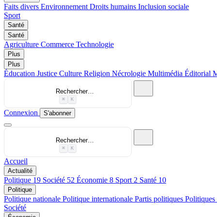
Faits divers
Environnement
Droits humains
Inclusion sociale
Sport
Santé
Santé
Agriculture
Commerce
Technologie
Plus
Plus
Éducation
Justice
Culture
Religion
Nécrologie
Multimédia
Éditorial
M
Rechercher…
⌘
K
Connexion
S'abonner
Rechercher…
⌘
K
Accueil
Actualité
Politique
19
Société
52
Économie
8
Sport
2
Santé
10
Politique
Politique nationale
Politique internationale
Partis politiques
Politiques
Société