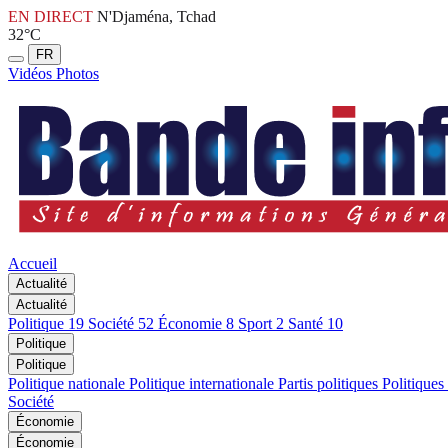
EN DIRECT
N'Djaména, Tchad
32°C
FR
Vidéos
Photos
Accueil
Actualité
Actualité
Politique
19
Société
52
Économie
8
Sport
2
Santé
10
Politique
Politique
Politique nationale
Politique internationale
Partis politiques
Politiques
Société
Économie
Économie