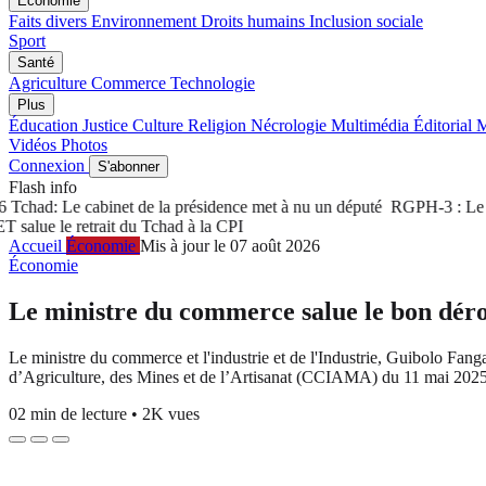
Économie
Faits divers
Environnement
Droits humains
Inclusion sociale
Sport
Santé
Agriculture
Commerce
Technologie
Plus
Éducation
Justice
Culture
Religion
Nécrologie
Multimédia
Éditorial
M
Vidéos
Photos
Connexion
S'abonner
Flash info
had: Le cabinet de la présidence met à nu un député
RGPH-3 : Le PM sat
e le retrait du Tchad à la CPI
Accueil
Économie
Mis à jour le 07 août 2026
Économie
Le ministre du commerce salue le bon dér
Le ministre du commerce et l'industrie et de l'Industrie, Guibolo Fang
d’Agriculture, des Mines et de l’Artisanat (CCIAMA) du 11 mai 2025, dan
02 min de lecture
•
2K vues