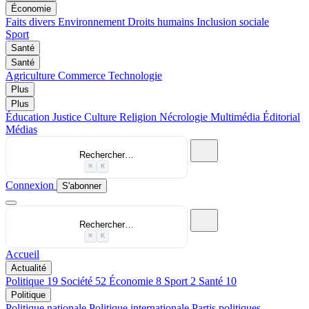
Économie
Faits divers
Environnement
Droits humains
Inclusion sociale
Sport
Santé
Santé
Agriculture
Commerce
Technologie
Plus
Plus
Éducation
Justice
Culture
Religion
Nécrologie
Multimédia
Éditorial
Médias
Rechercher…
⌘
K
Connexion
S'abonner
Rechercher…
⌘
K
Accueil
Actualité
Politique
19
Société
52
Économie
8
Sport
2
Santé
10
Politique
Politique nationale
Politique internationale
Partis politiques