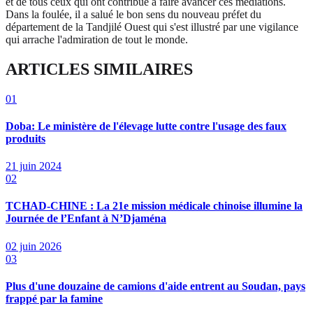
et de tous ceux qui ont contribué à faire avancer ces médiations.
Dans la foulée, il a salué le bon sens du nouveau préfet du
département de la Tandjilé Ouest qui s'est illustré par une vigilance
qui arrache l'admiration de tout le monde.
ARTICLES SIMILAIRES
01
Doba: Le ministère de l'élevage lutte contre l'usage des faux
produits
21 juin 2024
02
TCHAD-CHINE : La 21e mission médicale chinoise illumine la
Journée de l’Enfant à N’Djaména
02 juin 2026
03
Plus d'une douzaine de camions d'aide entrent au Soudan, pays
frappé par la famine