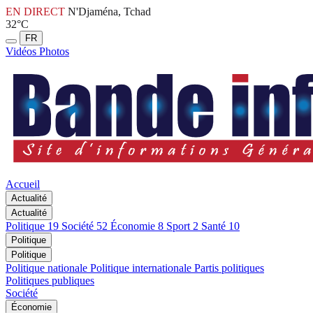
EN DIRECT
N'Djaména, Tchad
32°C
FR
Vidéos
Photos
Accueil
Actualité
Actualité
Politique
19
Société
52
Économie
8
Sport
2
Santé
10
Politique
Politique
Politique nationale
Politique internationale
Partis politiques
Politiques publiques
Société
Économie