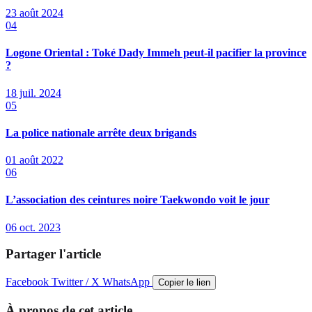
23 août 2024
04
Logone Oriental : Toké Dady Immeh peut-il pacifier la province
?
18 juil. 2024
05
La police nationale arrête deux brigands
01 août 2022
06
L’association des ceintures noire Taekwondo voit le jour
06 oct. 2023
Partager l'article
Facebook
Twitter / X
WhatsApp
Copier le lien
À propos de cet article