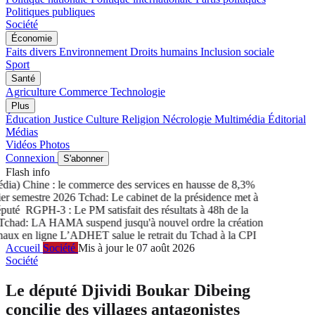
Politiques publiques
Société
Économie
Faits divers
Environnement
Droits humains
Inclusion sociale
Sport
Santé
Agriculture
Commerce
Technologie
Plus
Éducation
Justice
Culture
Religion
Nécrologie
Multimédia
Éditorial
Médias
Vidéos
Photos
Connexion
S'abonner
Flash info
a) Chine : le commerce des services en hausse de 8,3%
r semestre 2026
Tchad: Le cabinet de la présidence met à
uté
RGPH-3 : Le PM satisfait des résultats à 48h de la
had: LA HAMA suspend jusqu'à nouvel ordre la création
ux en ligne
L’ADHET salue le retrait du Tchad à la CPI
Accueil
Société
Mis à jour le 07 août 2026
Société
Le député Djividi Boukar Dibeing
concilie des villages antagonistes