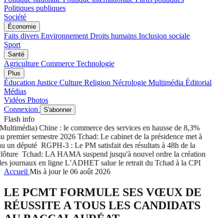
Politiques publiques
Société
Économie
Faits divers
Environnement
Droits humains
Inclusion sociale
Sport
Santé
Agriculture
Commerce
Technologie
Plus
Éducation
Justice
Culture
Religion
Nécrologie
Multimédia
Éditorial
Médias
Vidéos
Photos
Connexion
S'abonner
Flash info
ltimédia) Chine : le commerce des services en hausse de 8,3%
premier semestre 2026
Tchad: Le cabinet de la présidence met à
un député
RGPH-3 : Le PM satisfait des résultats à 48h de la
ture
Tchad: LA HAMA suspend jusqu'à nouvel ordre la création
 journaux en ligne
L’ADHET salue le retrait du Tchad à la CPI
Accueil
Mis à jour le 06 août 2026
LE PCMT FORMULE SES VŒUX DE
RÉUSSITE A TOUS LES CANDIDATS