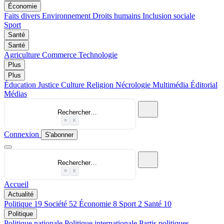
Économie
Faits divers
Environnement
Droits humains
Inclusion sociale
Sport
Santé
Santé
Agriculture
Commerce
Technologie
Plus
Plus
Éducation
Justice
Culture
Religion
Nécrologie
Multimédia
Éditorial
Médias
Rechercher…
⌘
K
Connexion
S'abonner
Rechercher…
⌘
K
Accueil
Actualité
Politique
19
Société
52
Économie
8
Sport
2
Santé
10
Politique
Politique nationale
Politique internationale
Partis politiques