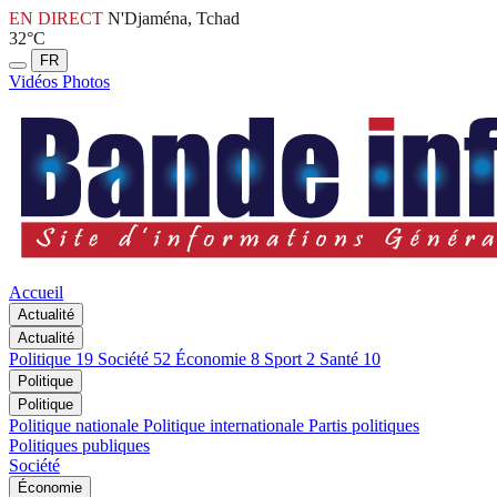
EN DIRECT
N'Djaména, Tchad
32°C
FR
Vidéos
Photos
Accueil
Actualité
Actualité
Politique
19
Société
52
Économie
8
Sport
2
Santé
10
Politique
Politique
Politique nationale
Politique internationale
Partis politiques
Politiques publiques
Société
Économie