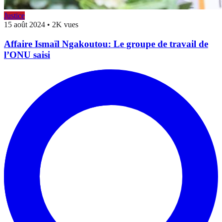
Justice
15 août 2024
•
2K vues
Affaire Ismaïl Ngakoutou: Le groupe de travail de
l’ONU saisi