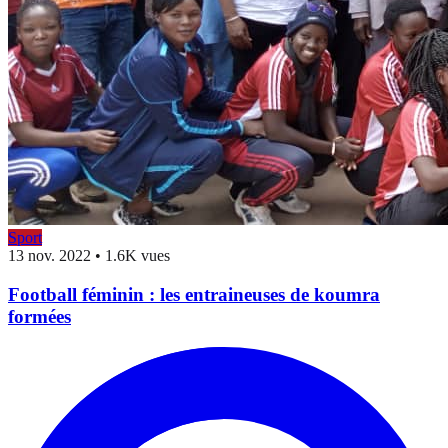
Sport
13 nov. 2022
•
1.6K vues
Football féminin : les entraineuses de koumra
formées