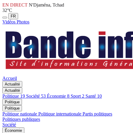
EN DIRECT
N'Djaména, Tchad
32°C
FR
Vidéos
Photos
Accueil
Actualité
Actualité
Politique
19
Société
53
Économie
8
Sport
2
Santé
10
Politique
Politique
Politique nationale
Politique internationale
Partis politiques
Politiques publiques
Société
Économie