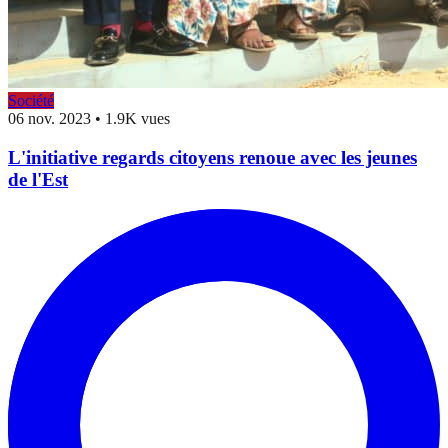
Société
06 nov. 2023
•
1.9K vues
L'initiative regards citoyens renoue avec les jeunes
de l'Est