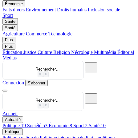
Économie
Faits divers
Environnement
Droits humains
Inclusion sociale
Sport
Santé
Santé
Agriculture
Commerce
Technologie
Plus
Plus
Éducation
Justice
Culture
Religion
Nécrologie
Multimédia
Éditorial
Médias
Rechercher…
⌘
K
Connexion
S'abonner
Rechercher…
⌘
K
Accueil
Actualité
Politique
19
Société
53
Économie
8
Sport
2
Santé
10
Politique
Politique nationale
Politique internationale
Partis politiques