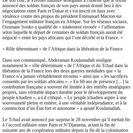
De son côté, le Premier ministre sénégalais a contesté que le retrait
annoncé des soldats français de son pays aurait donné lieu à des
négociations entre Paris et Dakar et s’est inscrit en faux avec
virulence contre des propos du président Emmanuel Macron sur
l’engagement militaire français en Afrique. Sur les réseaux sociaux,
Ousmane Sonko a qualifié de « totalement erronée » l’affirmation
selon laquelle le départ de centaines de soldats français aurait été
négocié « entre les pays africains qui l’ont décrété et la France. »
« Rôle déterminant » de l’Afrique dans la libération de la France
Dans son communiqué, Abderaman Koulamallah souligne
notamment le « rôle déterminant » de l’Afrique et du Tchad dans la
libération de la France lors des deux guerres mondiales que « la
France n’a jamais véritablement reconnu » ainsi que « les sacrifices
consentis par les soldats africains ». « En 60 ans de présence […] la
contribution française a souvent été limitée à des intérêts stratégiques
propres, sans véritable impact durable pour le développement du
peuple tchadien », a-t-il critiqué. « Le peuple tchadien aspire à une
souveraineté pleine et entière, à une véritable indépendance, et à la
construction d’un État fort et autonome » a ajouté Koulamallah.
Le Tchad avait annoncé par surprise le 28 novembre qu’il mettait fin
à l’accord militaire entre Paris et N’Djamena, actant la fin de
soixante ans de coopération militaire depuis la fin de la colonisation