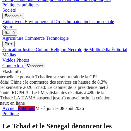
Politiques publiques
Société
Économie
Faits divers
Environnement
Droits humains
Inclusion sociale
Sport
Santé
Agriculture
Commerce
Technologie
Plus
Éducation
Justice
Culture
Religion
Nécrologie
Multimédia
Éditorial
Médias
Vidéos
Photos
Connexion
S'abonner
Flash info
rpelle le pouvoir Tchadien sur son retrait de la CPI
ia) Chine : le commerce des services en hausse de 8,3%
r semestre 2026
Tchad: Le cabinet de la présidence met à
puté
RGPH-3 : Le PM satisfait des résultats à 48h de la
had: LA HAMA suspend jusqu'à nouvel ordre la création
ux en ligne
Accueil
Politique
Mis à jour le 08 août 2026
Politique
Le Tchad et le Sénégal dénoncent les