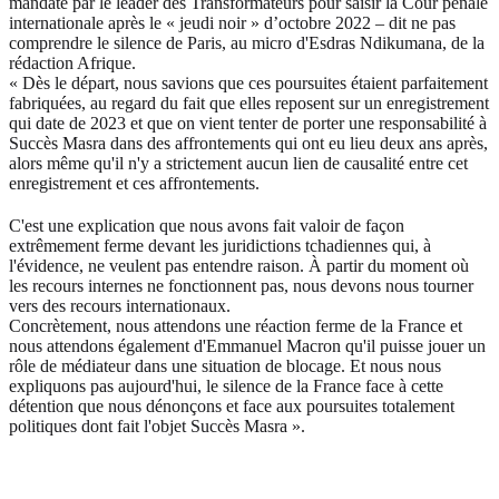
mandaté par le leader des Transformateurs pour saisir la Cour pénale
internationale après le « jeudi noir » d’octobre 2022 – dit ne pas
comprendre le silence de Paris, au micro d'Esdras Ndikumana, de la
rédaction Afrique.
« Dès le départ, nous savions que ces poursuites étaient parfaitement
fabriquées, au regard du fait que elles reposent sur un enregistrement
qui date de 2023 et que on vient tenter de porter une responsabilité à
Succès Masra dans des affrontements qui ont eu lieu deux ans après,
alors même qu'il n'y a strictement aucun lien de causalité entre cet
enregistrement et ces affrontements.
C'est une explication que nous avons fait valoir de façon
extrêmement ferme devant les juridictions tchadiennes qui, à
l'évidence, ne veulent pas entendre raison. À partir du moment où
les recours internes ne fonctionnent pas, nous devons nous tourner
vers des recours internationaux.
Concrètement, nous attendons une réaction ferme de la France et
nous attendons également d'Emmanuel Macron qu'il puisse jouer un
rôle de médiateur dans une situation de blocage. Et nous nous
expliquons pas aujourd'hui, le silence de la France face à cette
détention que nous dénonçons et face aux poursuites totalement
politiques dont fait l'objet Succès Masra ».