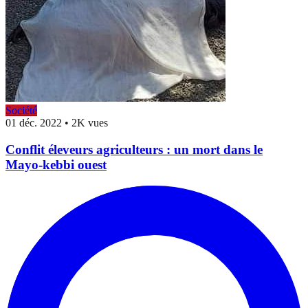
Société
01 déc. 2022
•
2K vues
Conflit éleveurs agriculteurs : un mort dans le
Mayo-kebbi ouest