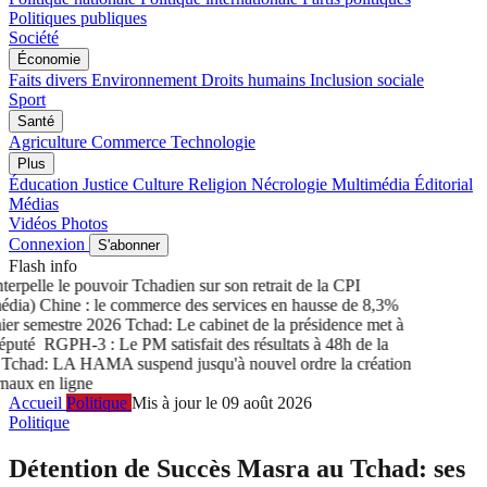
Politiques publiques
Société
Économie
Faits divers
Environnement
Droits humains
Inclusion sociale
Sport
Santé
Agriculture
Commerce
Technologie
Plus
Éducation
Justice
Culture
Religion
Nécrologie
Multimédia
Éditorial
Médias
Vidéos
Photos
Connexion
S'abonner
Flash info
rpelle le pouvoir Tchadien sur son retrait de la CPI
ia) Chine : le commerce des services en hausse de 8,3%
r semestre 2026
Tchad: Le cabinet de la présidence met à
puté
RGPH-3 : Le PM satisfait des résultats à 48h de la
chad: LA HAMA suspend jusqu'à nouvel ordre la création
aux en ligne
Accueil
Politique
Mis à jour le 09 août 2026
Politique
Détention de Succès Masra au Tchad: ses