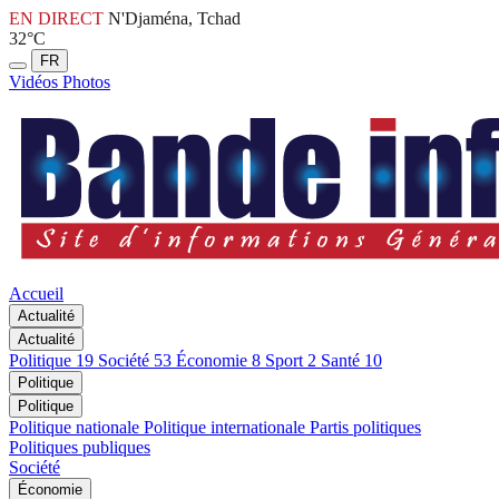
EN DIRECT
N'Djaména, Tchad
32°C
FR
Vidéos
Photos
Accueil
Actualité
Actualité
Politique
19
Société
53
Économie
8
Sport
2
Santé
10
Politique
Politique
Politique nationale
Politique internationale
Partis politiques
Politiques publiques
Société
Économie