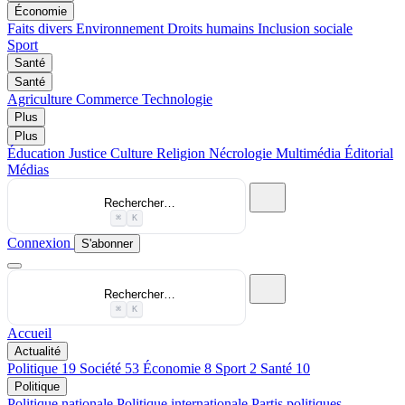
Économie
Faits divers
Environnement
Droits humains
Inclusion sociale
Sport
Santé
Santé
Agriculture
Commerce
Technologie
Plus
Plus
Éducation
Justice
Culture
Religion
Nécrologie
Multimédia
Éditorial
Médias
Rechercher…
⌘
K
Connexion
S'abonner
Rechercher…
⌘
K
Accueil
Actualité
Politique
19
Société
53
Économie
8
Sport
2
Santé
10
Politique
Politique nationale
Politique internationale
Partis politiques